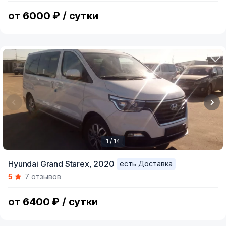
11
от 6000 ₽ / сутки
1 / 14
Item
Hyundai Grand Starex,
2020
есть Доставка
1
5
7 отзывов
of
14
от 6400 ₽ / сутки