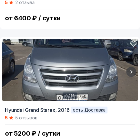
5
2 отзыва
of
10
от 6400 ₽ / сутки
1 / 12
Item
Hyundai Grand Starex,
2016
есть Доставка
1
5
5 отзывов
of
12
от 5200 ₽ / сутки