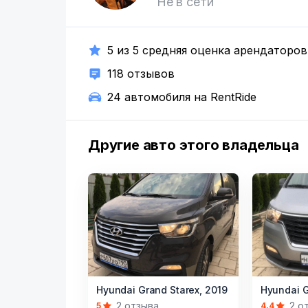
Не в сети
5 из 5 средняя оценка арендаторов
118 отзывов
24 автомобиля на RentRide
Другие авто этого владельца
Item
Item
Hyundai Grand Starex,
2019
Hyundai G
1
1
2 отзыва
2 о
5
4.4