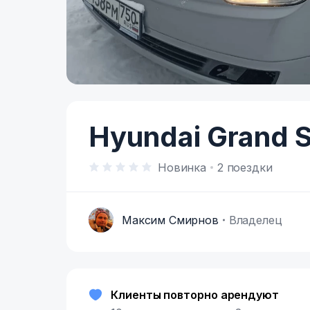
Item
1
of
Hyundai Grand S
11
Новинка
2 поездки
Максим Смирнов
Владелец
М
Клиенты повторно арендуют