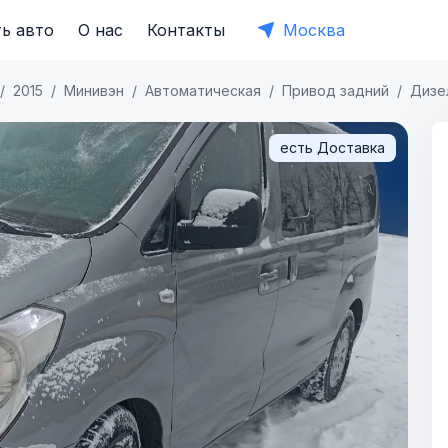
ь авто
О нас
Контакты
Москва
2015
Минивэн
Автоматическая
Привод задний
Дизе
есть Доставка