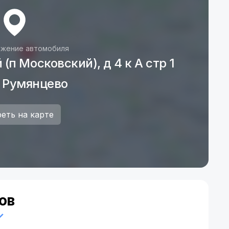
4wd
250км в сутки. ВОЗМОЖЕНО РАСШИРЕНИЕ
 500км/сутки.
ЖНИКА НА КРЫШУ 400 - 600РУБ./СУТКИ.
жение автомобиля
ы. По Москве в пределах МКАД 2500р, за
(п Московский), д 4 к А стр 1
Из Москвы в пределах МКАД 2500р, за МКАД -
 Румянцево
еть на карте
ов