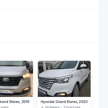
Item
rand Starex,
2019
Hyundai Grand Starex,
2020
1
тзыва
Новинка
3 поездки