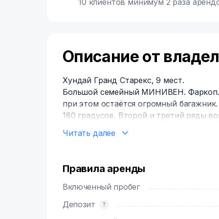
10 клиентов минимум 2 раза арендо
Описание от владе
Хундай Гранд Старекс, 9 мест.
Большой семейный МИНИВЕН. Фаркоп. 
при этом остаётся огромный багажник.
180 градусов. Второй и третий ряды в
Автоблокировка заднего дифференциал
Читать далее
Автомобиль оборудован ТРАНСПОН
ПО ПЛАТНЫМ ДОРОГАМ И ЦКАД.
Хендай Старекс – идеальный микроавт
Правила аренды
загородных поездок с друзьями.
Машина идеально подходит для дальни
Включенный пробег
компанией, или даже поездок на юг.
Депозит
Комфорт, вместительность, надежность