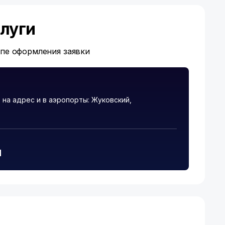
луги
апе оформления заявки
на адрес и в аэропорты: Жуковский,
и