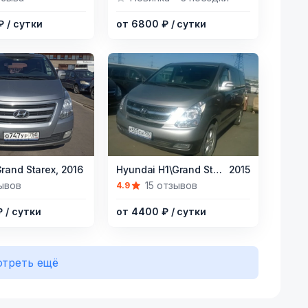
of
 ₽
/ сутки
от 6800 ₽
/ сутки
10
Item
rand Starex,
2016
Hyundai H1\Grand Starex,
2015
1
ывов
15 отзывов
4.9
of
₽
/ сутки
от 4400 ₽
/ сутки
13
треть ещё