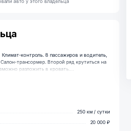
вали авто у этого владельца
льца
Климат-контроль. 8 пассажиров и водитель,
 Салон-трансормер. Второй ряд крутиться на
озможно разложить в кровать.
а.
ДЕРОМ ДЛЯ БЕСПРЕПЯТСТВЕННОГО ПРОЕЗДА
обус для семейных путешествий или
х путешествий, для поездок на дачу большой
250 км / сутки
20 000 ₽
 и маленький расход топлива – вот главные