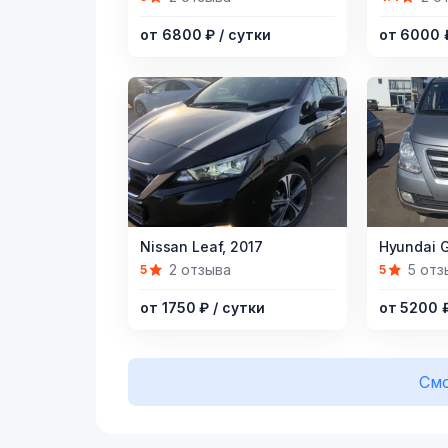
of
of
от 6800 ₽
/ сутки
от 6000
15
13
Item
Item
Nissan Leaf,
2017
Hyundai G
1
1
2 отзыва
5 отз
5
5
of
of
от 1750 ₽
/ сутки
от 5200 
6
12
Смо