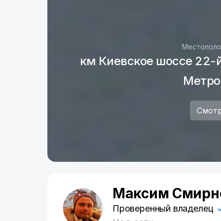
ПРИМЕЧАНИЕ!!! Только для Старекса-
В стоимость входит лимит пробега 
ПРОБЕГА +500РУБ./СУТКИ, но не более
ВОЗМОЖНА УСТАНОВКА БОКСА - БАГА
Местополо
Доставка автомобиля от 3 суток аренд
км Киевское шоссе 22-й 
МКАД 20р. за 1 км.
Забор автомобиля от 3 суток аренды. 
Метро
20р. за 1 км.
ПОСТОЯННЫМ КЛИЕНТАМ -10 %
Смотр
Максим Смирн
М
Проверенный владелец