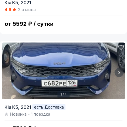
Kia K5,
2021
4.6
2 отзыва
от 5592 ₽ / сутки
1 / 4
Item
Kia K5,
2021
есть Доставка
1
Новинка
1 поездка
of
4