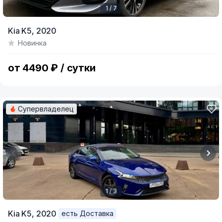
1 / 7
Item
Kia K5,
2020
1
Новинка
of
7
от 4490 ₽ / сутки
Супервладелец
1 / 3
Item
Kia K5,
2020
есть Доставка
1