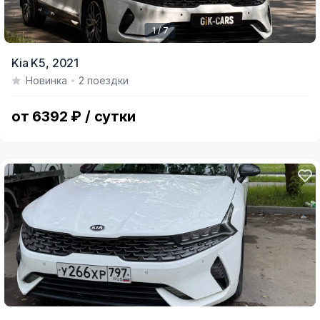
1 / 7
Item
Kia K5,
2021
1
Новинка
2 поездки
of
7
от 6392 ₽ / сутки