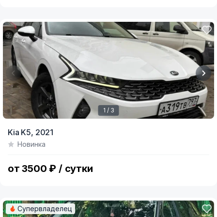
1 / 3
Item
Kia K5,
2021
1
Новинка
of
3
от 3500 ₽ / сутки
Супервладелец