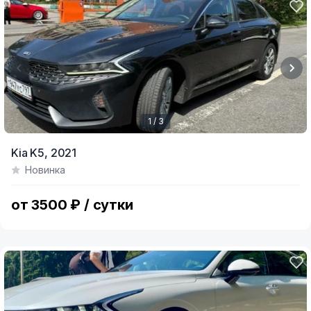
1 / 3
Item
Kia K5,
2021
1
Новинка
of
3
от 3500 ₽ / сутки