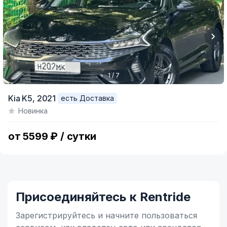
1 / 7
Item
Kia K5,
2021
есть Доставка
1
Новинка
of
7
от 5599 ₽ / сутки
Присоединяйтесь к Rentride
Зарегистрируйтесь и начните
пользоваться