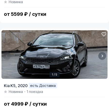
Новинка
of
3
от 5599 ₽ / сутки
1 / 5
Item
Kia K5,
2020
есть Доставка
1
Новинка
1 поездка
of
5
от 4999 ₽ / сутки