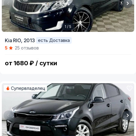
1 / 5
Item
Kia RIO,
2013
есть Доставка
1
5
25 отзывов
of
5
от 1680 ₽ / сутки
Супервладелец