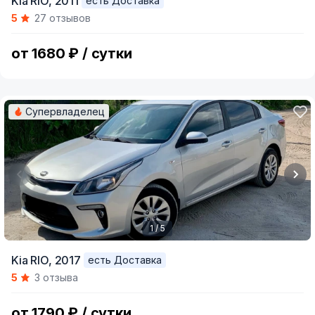
Kia RIO,
2011
есть Доставка
1
5
27 отзывов
of
5
от 1680 ₽ / сутки
Супервладелец
1 / 5
Item
Kia RIO,
2017
есть Доставка
1
5
3 отзыва
of
5
от 1790 ₽ / сутки