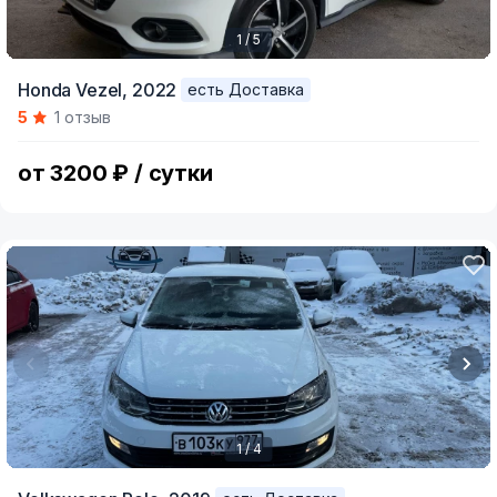
1 / 5
Item
Honda Vezel,
2022
есть Доставка
1
5
1 отзыв
of
5
от 3200 ₽ / сутки
1 / 4
Item