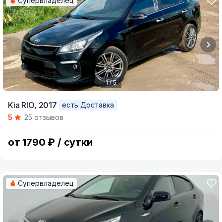
Супервладелец
1 / 5
Item
Kia RIO,
2017
есть Доставка
1
5
25 отзывов
of
5
от 1790 ₽ / сутки
Супервладелец