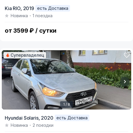
Item
Kia RIO,
2019
есть Доставка
1
Новинка
1 поездка
of
6
от 3599 ₽ / сутки
Супервладелец
1 / 8
Item
Hyundai Solaris,
2020
есть Доставка
1
Новинка
2 поездки
of