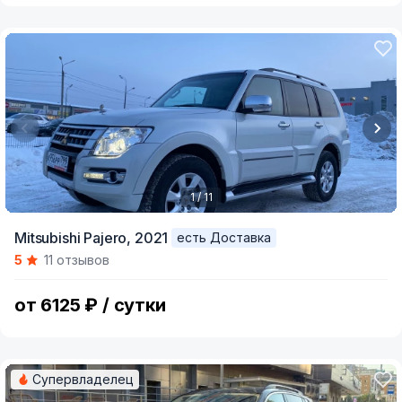
1 / 11
Item
Mitsubishi Pajero,
2021
есть Доставка
1
5
11 отзывов
of
11
от 6125 ₽ / сутки
Супервладелец