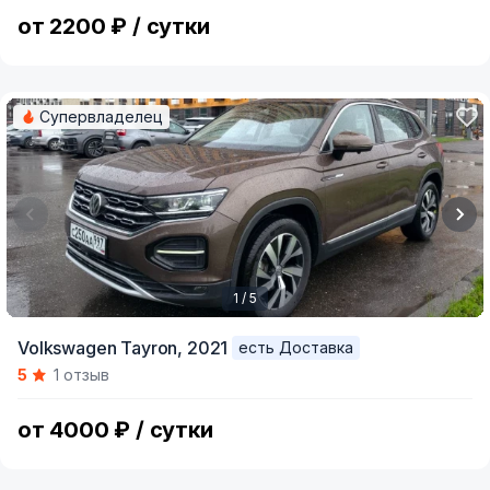
8
от 2200 ₽ / сутки
Супервладелец
1 / 5
Item
Volkswagen Tayron,
2021
есть Доставка
1
5
1 отзыв
of
5
от 4000 ₽ / сутки