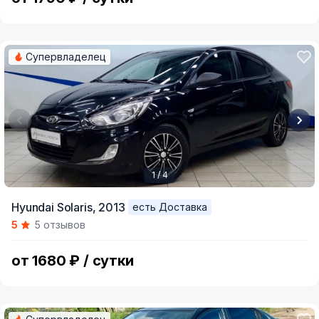
Супервладелец
1 / 4
Item
Hyundai Solaris,
2013
есть Доставка
1
5
5 отзывов
of
4
от 1680 ₽ / сутки