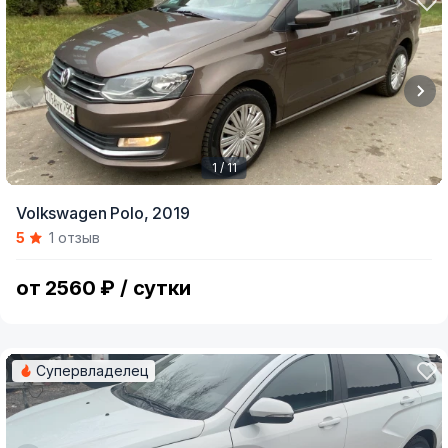
1 / 11
Item
Volkswagen Polo,
2019
1
5
1 отзыв
of
11
от 2560 ₽ / сутки
Супервладелец