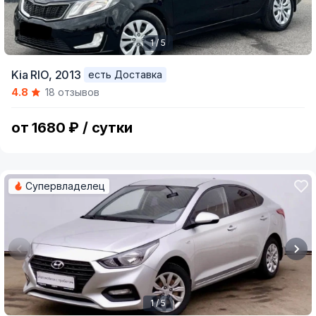
1 / 5
Item
Kia RIO,
2013
есть Доставка
1
4.8
18 отзывов
of
5
от 1680 ₽ / сутки
Супервладелец
1 / 5