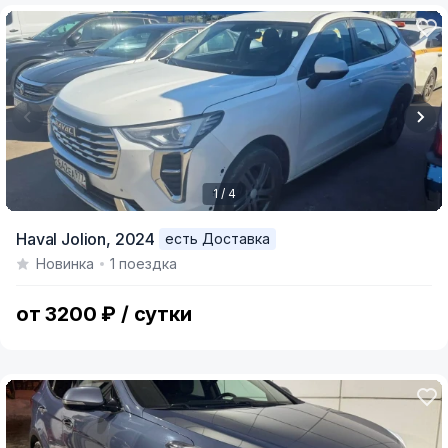
1 / 4
Item
Haval Jolion,
2024
есть Доставка
1
Новинка
1 поездка
of
4
от 3200 ₽ / сутки