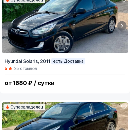
1 / 5
Item
Hyundai Solaris,
2011
есть Доставка
1
5
25 отзывов
of
5
от 1680 ₽ / сутки
Супервладелец