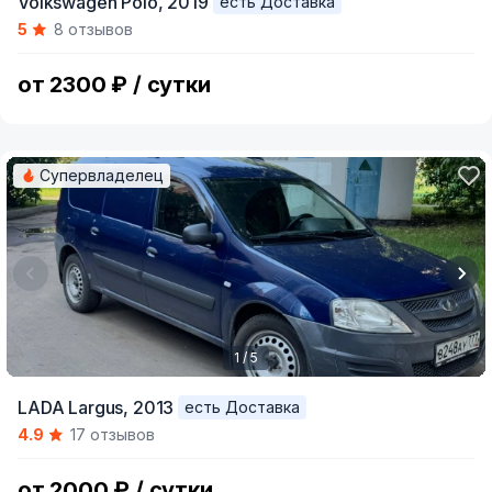
Volkswagen Polo,
2019
есть Доставка
1
5
8 отзывов
of
4
от 2300 ₽ / сутки
Супервладелец
1 / 5
Item
LADA Largus,
2013
есть Доставка
1
4.9
17 отзывов
of
5
от 2000 ₽ / сутки