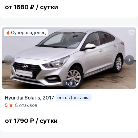
5
от 1680 ₽ / сутки
Супервладелец
1 / 5
Item
Hyundai Solaris,
2017
есть Доставка
1
5
8 отзывов
of
5
от 1790 ₽ / сутки