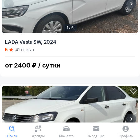
1 / 6
Item
LADA Vesta SW,
2024
1
5
41 отзыв
of
6
от 2400 ₽ / сутки
Поиск
Аренды
Мои авто
Входящие
Профиль