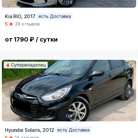
1 / 5
Item
Kia RIO,
2017
есть Доставка
1
5
29 отзывов
of
5
от 1790 ₽ / сутки
Супервладелец
1 / 5
Item
Hyundai Solaris,
2012
есть Доставка
1
5
14 отзывов