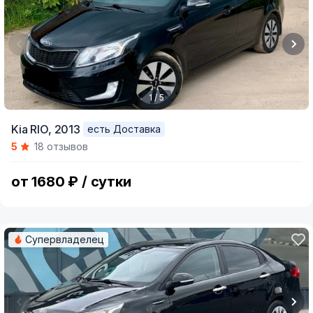
1 / 5
Item
Kia RIO,
2013
есть Доставка
1
5
18 отзывов
of
5
от 1680 ₽ / сутки
Супервладелец