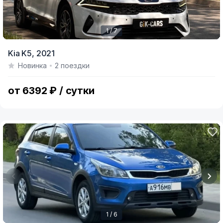
1 / 7
Item
Kia K5,
2021
1
Новинка
2 поездки
of
7
от 6392 ₽ / сутки
1 / 6