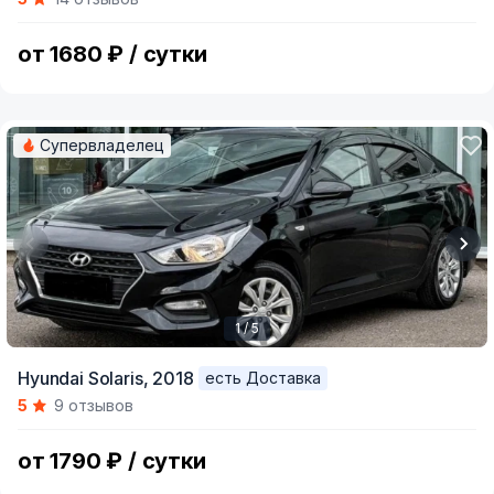
of
5
от 1680 ₽ / сутки
Супервладелец
1 / 5
Item
Hyundai Solaris,
2018
есть Доставка
1
5
9 отзывов
of
5
от 1790 ₽ / сутки