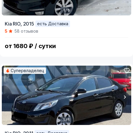
1 / 5
Item
Kia RIO,
2015
есть Доставка
1
5
58 отзывов
of
5
от 1680 ₽ / сутки
Супервладелец
1 / 5
Item