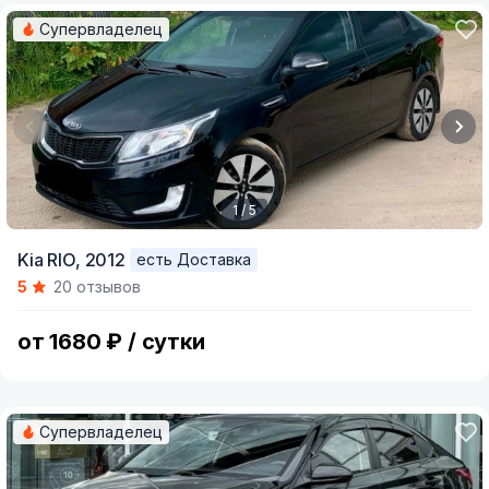
Супервладелец
1 / 5
Item
Kia RIO,
2012
есть Доставка
1
5
20 отзывов
of
5
от 1680 ₽ / сутки
Супервладелец