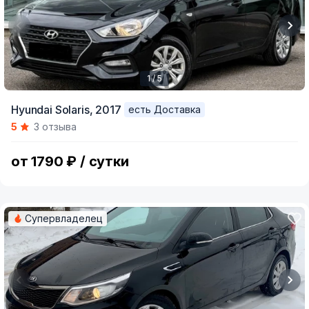
1 / 5
Item
Hyundai Solaris,
2017
есть Доставка
1
5
3 отзыва
of
5
от 1790 ₽ / сутки
Супервладелец