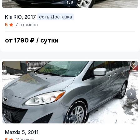
1 / 5
Item
Kia RIO,
2017
есть Доставка
1
5
7 отзывов
of
5
от 1790 ₽ / сутки
1 / 5
Item
Mazda 5,
2011
1
5
31 отзыв