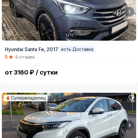
1 / 11
Item
Hyundai Santa Fe,
2017
есть Доставка
1
5
4 отзыва
of
11
от 3160 ₽ / сутки
Супервладелец