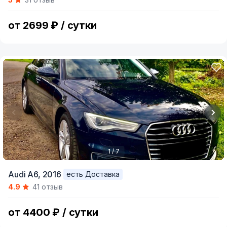
of
5
от 2699 ₽ / сутки
1 / 7
Item
Audi A6,
2016
есть Доставка
1
4.9
41 отзыв
of
7
от 4400 ₽ / сутки