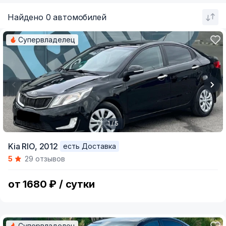
Найдено 0 автомобилей
Супервладелец
1 / 5
Item
Kia RIO,
2012
есть Доставка
1
5
29 отзывов
of
5
от 1680 ₽ / сутки
Супервладелец