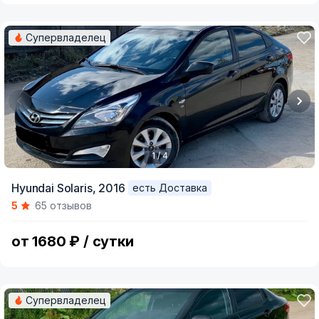
Супервладелец
1 / 4
Item
Hyundai Solaris,
2016
есть Доставка
1
5
65 отзывов
of
4
от 1680 ₽ / сутки
Супервладелец