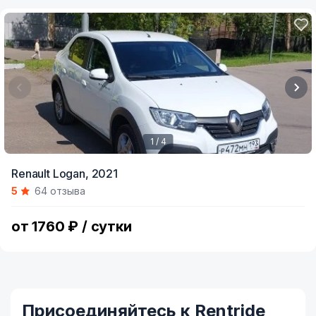
1 / 4
Item
Renault Logan,
2021
1
5
64 отзыва
of
4
от 1760 ₽ / сутки
Присоединяйтесь к Rentride