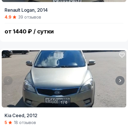
Item
Renault Logan,
2014
1
4.9
39 отзывов
of
6
от 1440 ₽ / сутки
1 / 6
Item
Kia Ceed,
2012
1
5
18 отзывов
of