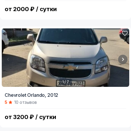
6
от 2000 ₽ / сутки
1 / 7
Item
Chevrolet Orlando,
2012
1
5
10 отзывов
of
7
от 3200 ₽ / сутки