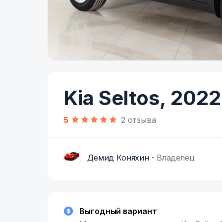
Item
1
of
Kia Seltos,
2022
5
5
2 отзыва
Демид Коняхин
Владелец
Д
Выгодный вариант