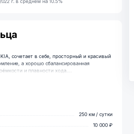
022 г. в среднем на 10.5%
льца
IA, сочетает в себе, просторный и красивый
рмление, а хорошо сбалансированная
оёмкости и плавности хода.
иле допускается по территории Москвы и
другие регионы, возможно по согласованию).
ошёл, Вы можете арендовать другие мои
250 км / сутки
10 000 ₽