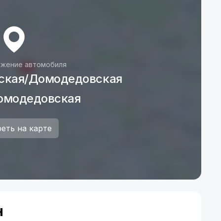
жение автомобиля
ская/Домодедовская
омодедовская
еть на карте
н