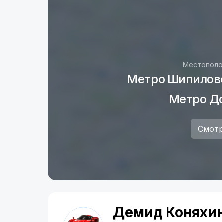
https://rentride.ru/cars/502167/
Hyundai Creta 2019г.в.
https://rentride.ru/cars/501260/
Chevrolet Captiva 2023г.в. 7 мест
Местополо
Метро Шипилов
https://rentride.ru/cars/505746/
Метро Д
Смотр
Демид Коняхи