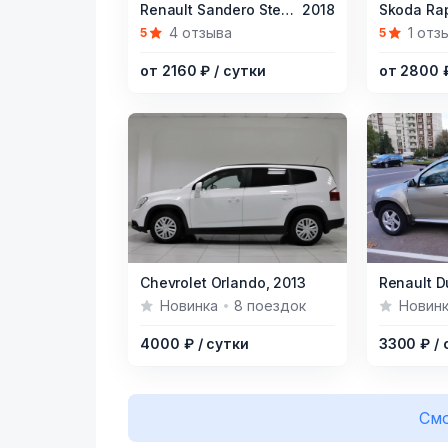
Item
Item
Renault Sandero Stepway,
2018
Skoda Rap
1
1
4 отзыва
1 отз
5
5
of
of
от 2160 ₽
/ сутки
от 2800
5
5
Item
Item
Chevrolet Orlando,
2013
Renault D
1
1
Новинка
8 поездок
Новин
of
of
4000 ₽
/ сутки
3300 ₽
/
7
5
Смо