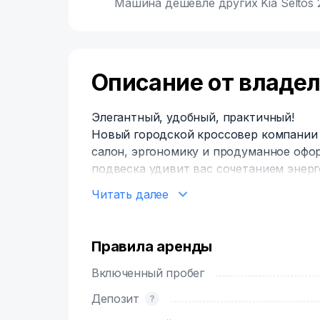
Машина дешевле других Kia Seltos 2
Описание от владе
Элегантный, удобный, практичный!
Новый городской кроссовер компании K
салон, эргономику и продуманное офо
подвеска удивит вас сочетанием энерг
* Свободное передвижение на автомоб
Читать далее
Подмосковья. (Возможность выезда в 
P.S. Если этот автомобиль Вам не под
Правила аренды
автомобили, перейдя по ссылкам:
LADA Granta 2023г.в.
Включенный пробег
https://rentride.ru/cars/505560/
Депозит