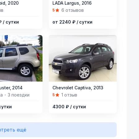
Item
id,
2020
LADA Largus,
2016
1
ыв
6 отзывов
5
of
 ₽
/ сутки
от 2240 ₽
/ сутки
9
Item
uster,
2014
Chevrolet Captiva,
2013
1
ка
3 поездки
1 отзыв
5
of
 сутки
4300 ₽
/ сутки
2
треть ещё