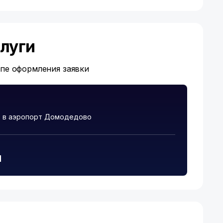
луги
апе оформления заявки
ь в аэропорт Домодедово
и