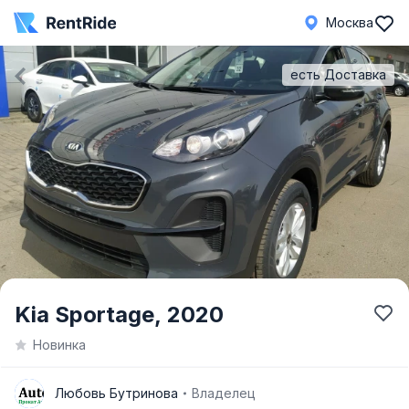
Москва
есть Доставка
Item
Kia Sportage,
2020
1
Новинка
of
1
Л
Любовь Бутринова
Владелец