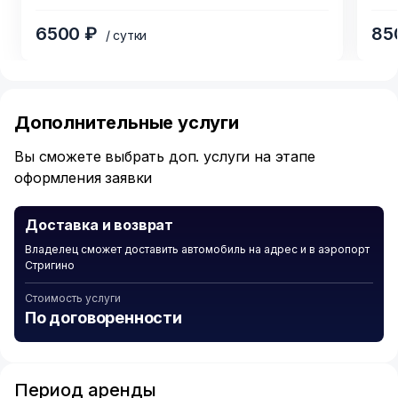
3
4
6500 ₽
85
/ сутки
Item
1
of
Дополнительные услуги
6
Вы сможете выбрать доп. услуги на этапе
оформления заявки
Доставка и возврат
Владелец сможет доставить автомобиль на адрес и в аэропорт
Стригино
Стоимость услуги
По договоренности
Период аренды