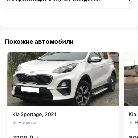
Похожие автомобили
Item
Item
Kia Sportage,
2021
Kia
1
1
Новинка
Н
of
of
3
6