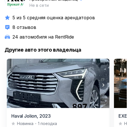
Не в сети
5 из 5 средняя оценка арендаторов
8 отзывов
24 автомобиля на RentRide
Другие авто этого владельца
Item
Item
Haval Jolion,
2023
EXE
1
1
Новинка
1 поездка
Н
of
of