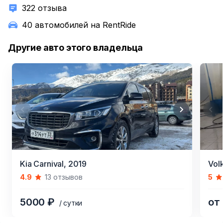
322 отзыва
40 автомобилей на RentRide
Другие авто этого владельца
Item
Item
Kia Carnival,
2019
Vol
1
1
4.9
13 отзывов
5
of
of
17
4
5000 ₽
от
/ сутки
Item