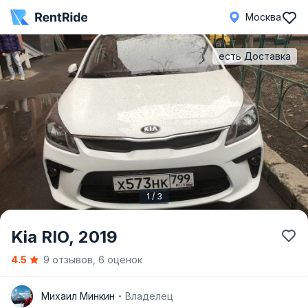
Москва
есть Доставка
1 / 3
Item
Kia RIO,
2019
1
4.5
9 отзывов, 6 оценок
of
3
М
Михаил Минкин
Владелец