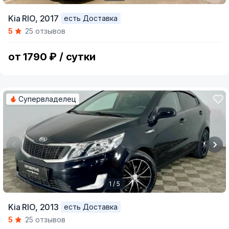
Item
Kia RIO,
2017
есть Доставка
1
5
25 отзывов
of
5
от 1790 ₽ / сутки
Супервладелец
1 / 5
Item
Kia RIO,
2013
есть Доставка
1
5
25 отзывов
of