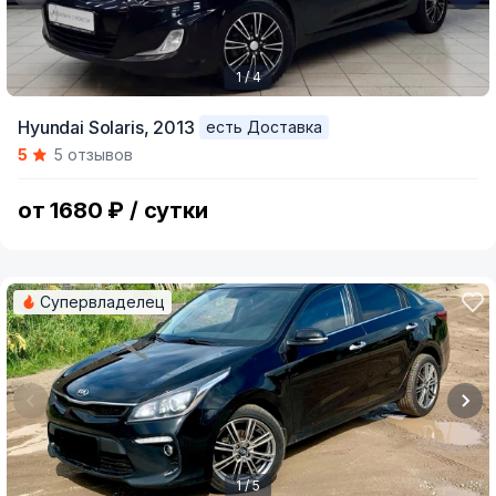
1 / 4
Item
Hyundai Solaris,
2013
есть Доставка
1
5
5 отзывов
of
4
от 1680 ₽ / сутки
Супервладелец
1 / 5