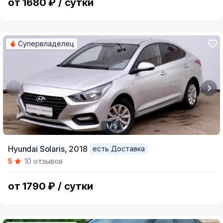
от 1680 ₽ / сутки
Супервладелец
1 / 5
Item
Hyundai Solaris,
2018
есть Доставка
1
5
10 отзывов
of
5
от 1790 ₽ / сутки