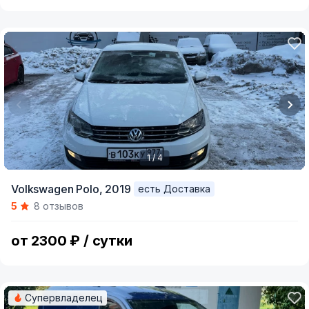
1 / 4
Item
Volkswagen Polo,
2019
есть Доставка
1
5
8 отзывов
of
4
от 2300 ₽ / сутки
Супервладелец