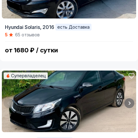
1 / 4
Item
Hyundai Solaris,
2016
есть Доставка
1
5
65 отзывов
of
4
от 1680 ₽ / сутки
Супервладелец
1 / 5
Item