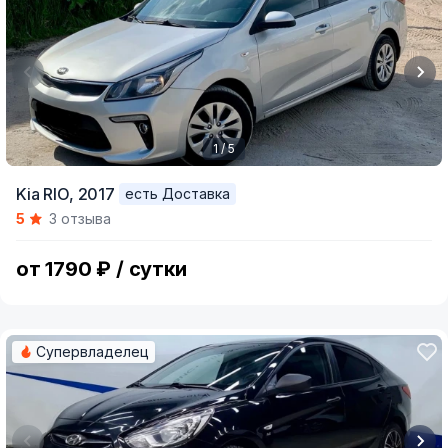
1 / 5
Item
Kia RIO,
2017
есть Доставка
1
5
3 отзыва
of
5
от 1790 ₽ / сутки
Супервладелец