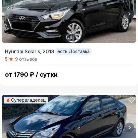
1 / 5
Item
Hyundai Solaris,
2018
есть Доставка
1
5
9 отзывов
of
5
от 1790 ₽ / сутки
Супервладелец