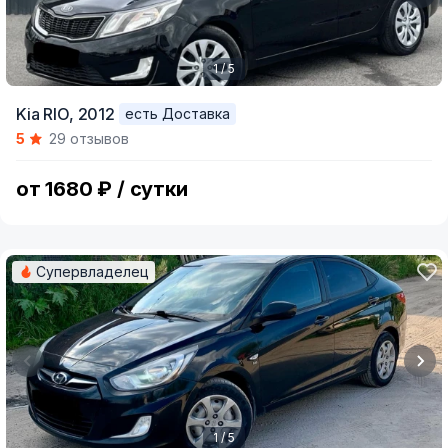
1 / 5
Item
Kia RIO,
2012
есть Доставка
1
5
29 отзывов
of
5
от 1680 ₽ / сутки
Супервладелец
1 / 5