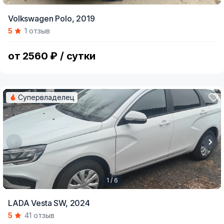
Item
Volkswagen Polo,
2019
1
5
1 отзыв
of
11
от 2560 ₽ / сутки
Супервладелец
1 / 6
Item
LADA Vesta SW,
2024
1
5
41 отзыв
of