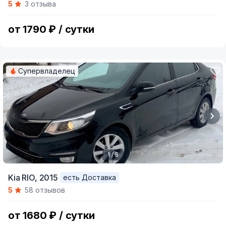
5
3 отзыва
of
5
от 1790 ₽ / сутки
Супервладелец
1 / 5
Item
Kia RIO,
2015
есть Доставка
1
5
58 отзывов
of
5
от 1680 ₽ / сутки