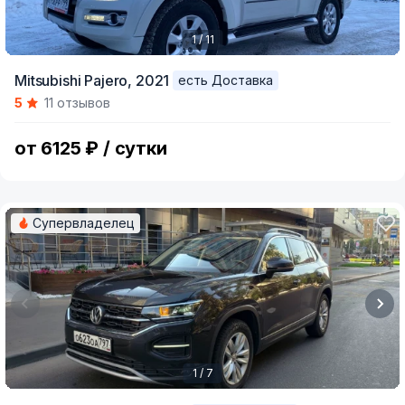
1 / 11
Item
Mitsubishi Pajero,
2021
есть Доставка
1
5
11 отзывов
of
11
от 6125 ₽ / сутки
Супервладелец
1 / 7
Item