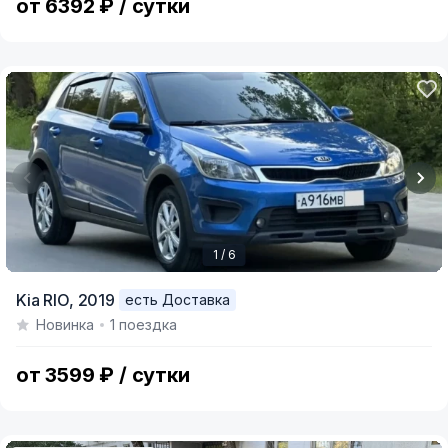
от 6392 ₽ / сутки
1 / 6
Item
Kia RIO,
2019
есть Доставка
1
Новинка
1 поездка
of
6
от 3599 ₽ / сутки