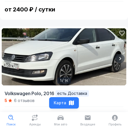
6
от 2400 ₽ / сутки
1 / 14
Item
Volkswagen Polo,
2016
есть Доставка
1
5
6 отзывов
of
Карта
14
от 2080 ₽ / сутки
Поиск
Аренды
Мои авто
Входящие
Профиль