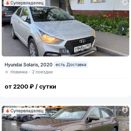
Супервладелец
1 / 8
Item
Hyundai Solaris,
2020
есть Доставка
1
Новинка
2 поездки
of
8
от 2200 ₽ / сутки
Супервладелец