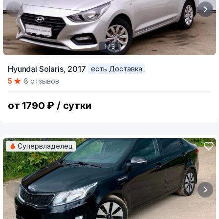
1 / 5
Item
Hyundai Solaris,
2017
есть Доставка
1
5
8 отзывов
of
5
от 1790 ₽ / сутки
Супервладелец