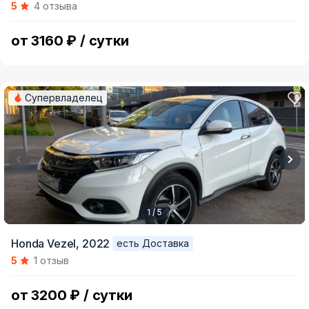
5
4 отзыва
of
11
от 3160 ₽ / сутки
Супервладелец
1 / 5
Item
Honda Vezel,
2022
есть Доставка
1
5
1 отзыв
of
5
от 3200 ₽ / сутки