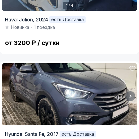
1 / 4
Item
Haval Jolion,
2024
есть Доставка
1
Новинка
1 поездка
of
4
от 3200 ₽ / сутки
1 / 11
Item
Hyundai Santa Fe,
2017
есть Доставка
1