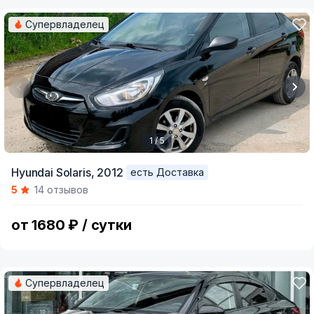
Супервладелец
1 / 5
Item
Hyundai Solaris,
2012
есть Доставка
1
5
14 отзывов
of
5
от 1680 ₽ / сутки
Супервладелец