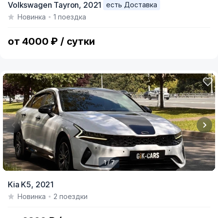
Volkswagen Tayron,
2021
есть Доставка
1
Новинка
1 поездка
of
7
от 4000 ₽ / сутки
1 / 7
Item
Kia K5,
2021
1
Новинка
2 поездки
of
7