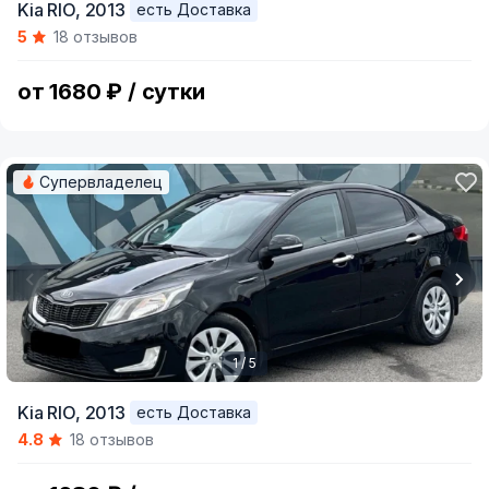
Kia RIO,
2013
есть Доставка
1
5
18 отзывов
of
5
от 1680 ₽ / сутки
Супервладелец
1 / 5
Item
Kia RIO,
2013
есть Доставка
1
4.8
18 отзывов
of
5