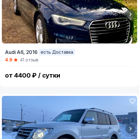
1 / 7
Item
Audi A6,
2016
есть Доставка
1
4.9
41 отзыв
of
7
от 4400 ₽ / сутки