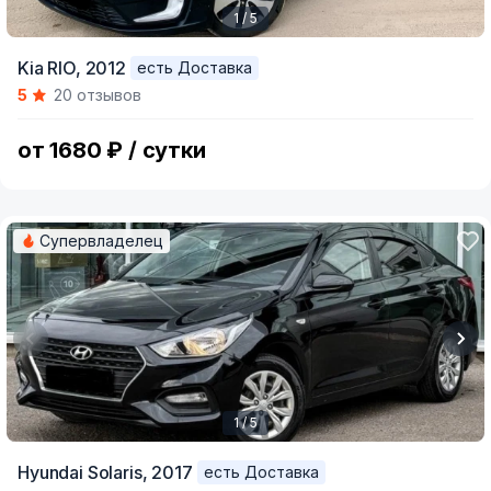
1 / 5
Item
Kia RIO,
2012
есть Доставка
1
5
20 отзывов
of
5
от 1680 ₽ / сутки
Супервладелец
1 / 5
Item
Hyundai Solaris,
2017
есть Доставка
1