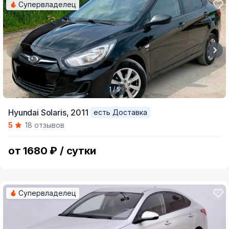
Супервладелец
1 / 5
Item
Hyundai Solaris,
2011
есть Доставка
1
5
18 отзывов
of
5
от 1680 ₽ / сутки
Супервладелец