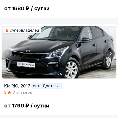
5
от 1680 ₽ / сутки
Супервладелец
1 / 5
Item
Kia RIO,
2017
есть Доставка
1
5
7 отзывов
of
5
от 1790 ₽ / сутки