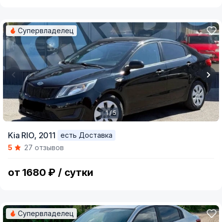
Супервладелец
1 / 5
Item
Kia RIO,
2011
есть Доставка
1
5
27 отзывов
of
5
от 1680 ₽ / сутки
Супервладелец