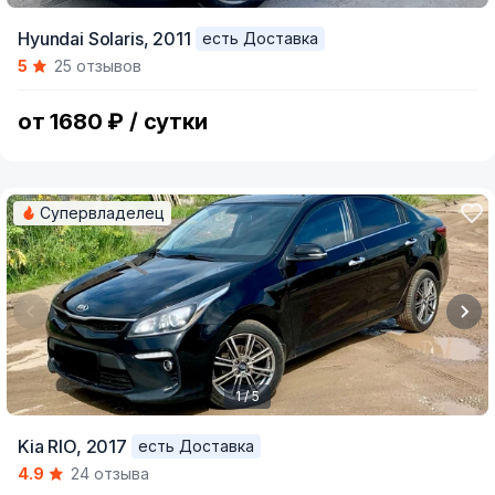
Item
Hyundai Solaris,
2011
есть Доставка
1
5
25 отзывов
of
5
от 1680 ₽ / сутки
Супервладелец
1 / 5
Item
Kia RIO,
2017
есть Доставка
1
4.9
24 отзыва
of