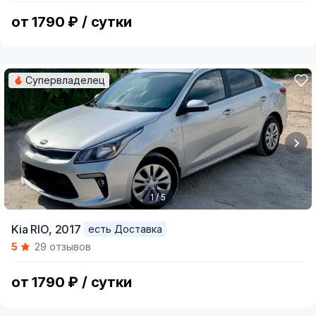
5
от 1790 ₽ / сутки
Супервладелец
1 / 5
Item
Kia RIO,
2017
есть Доставка
1
5
29 отзывов
of
5
от 1790 ₽ / сутки