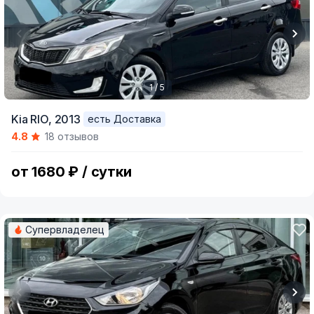
1 / 5
Item
Kia RIO,
2013
есть Доставка
1
4.8
18 отзывов
of
5
от 1680 ₽ / сутки
Супервладелец