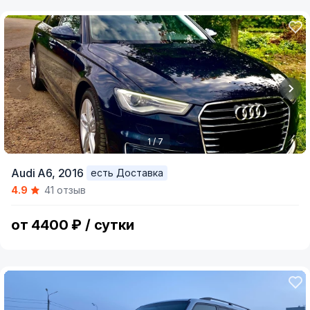
1 / 7
Item
Audi A6,
2016
есть Доставка
1
4.9
41 отзыв
of
7
от 4400 ₽ / сутки