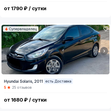
5
от 1790 ₽ / сутки
Супервладелец
1 / 5
Item
Hyundai Solaris,
2011
есть Доставка
1
5
25 отзывов
of
5
от 1680 ₽ / сутки