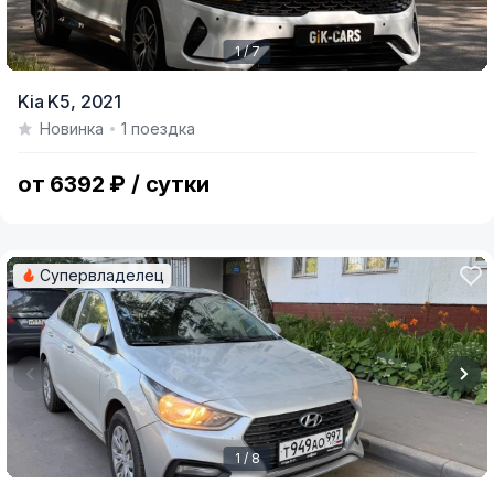
1 / 7
Item
Kia K5,
2021
1
Новинка
1 поездка
of
7
от 6392 ₽ / сутки
Супервладелец
1 / 8
Item