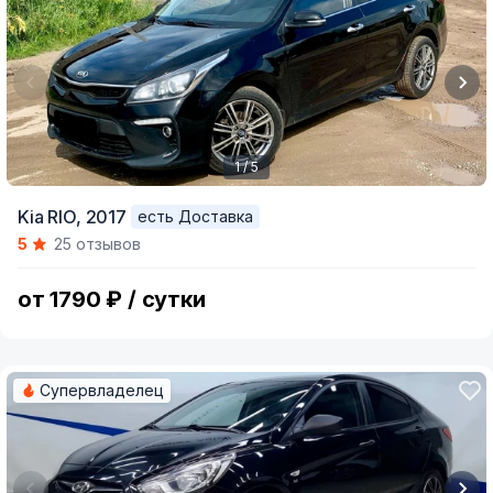
1 / 5
Item
Kia RIO,
2017
есть Доставка
1
5
25 отзывов
of
5
от 1790 ₽ / сутки
Супервладелец