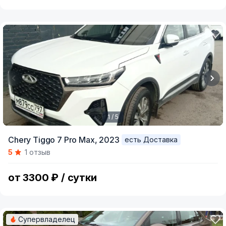
1 / 5
Item
Chery Tiggo 7 Pro Max,
2023
есть Доставка
1
5
1 отзыв
of
5
от 3300 ₽ / сутки
Супервладелец