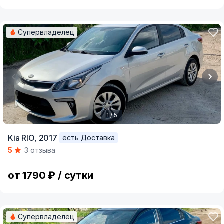
Супервладелец
1 / 5
Item
Kia RIO,
2017
есть Доставка
1
5
3 отзыва
of
5
от 1790 ₽ / сутки
Супервладелец