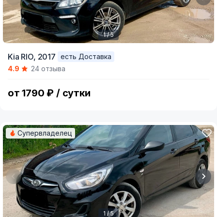
1 / 5
Item
Kia RIO,
2017
есть Доставка
1
4.9
24 отзыва
of
5
от 1790 ₽ / сутки
Супервладелец
1 / 5