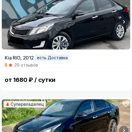
1 / 5
Item
Kia RIO,
2012
есть Доставка
1
5
29 отзывов
of
5
от 1680 ₽ / сутки
Супервладелец