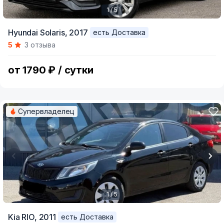
1 / 5
Item
Hyundai Solaris,
2017
есть Доставка
1
5
3 отзыва
of
5
от 1790 ₽ / сутки
Супервладелец
1 / 5
Item
Kia RIO,
2011
есть Доставка
1