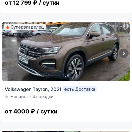
от 12 799 ₽ / сутки
Супервладелец
1 / 5
Item
Volkswagen Tayron,
2021
есть Доставка
1
Новинка
4 поездки
of
5
от 4000 ₽ / сутки