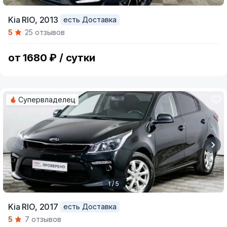
Item
Kia RIO,
2013
есть Доставка
1
5
25 отзывов
of
5
от 1680 ₽ / сутки
Супервладелец
1 / 5
Item
Kia RIO,
2017
есть Доставка
1
5
7 отзывов
of