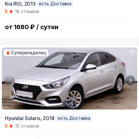
Kia RIO,
2013
есть Доставка
1
5
18 отзывов
of
5
от 1680 ₽ / сутки
Супервладелец
1 / 5
Item
Hyundai Solaris,
2018
есть Доставка
1
5
10 отзывов
of
5