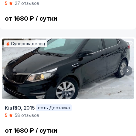
5
27 отзывов
of
5
от 1680 ₽ / сутки
Супервладелец
1 / 5
Item
Kia RIO,
2015
есть Доставка
1
5
58 отзывов
of
5
от 1680 ₽ / сутки