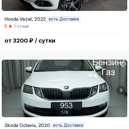
1 / 5
Item
Honda Vezel,
2022
есть Доставка
1
5
1 отзыв
of
5
от 3200 ₽ / сутки
1 / 8
Item
Skoda Octavia,
2020
есть Доставка
1