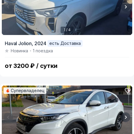
1 / 4
Item
Haval Jolion,
2024
есть Доставка
1
Новинка
1 поездка
of
4
от 3200 ₽ / сутки
Супервладелец