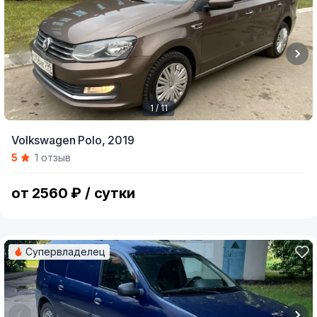
1 / 11
Item
Volkswagen Polo,
2019
1
5
1 отзыв
of
11
от 2560 ₽ / сутки
Супервладелец