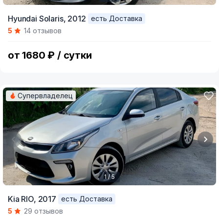
Item
Hyundai Solaris,
2012
есть Доставка
1
5
14 отзывов
of
5
от 1680 ₽ / сутки
Супервладелец
1 / 5
Item
Kia RIO,
2017
есть Доставка
1
5
29 отзывов
of