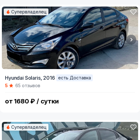
Супервладелец
1 / 4
Item
Hyundai Solaris,
2016
есть Доставка
1
5
65 отзывов
of
4
от 1680 ₽ / сутки
Супервладелец