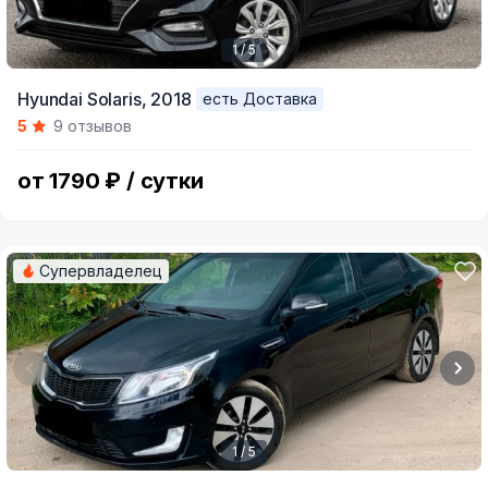
1 / 5
Item
Hyundai Solaris,
2018
есть Доставка
1
5
9 отзывов
of
5
от 1790 ₽ / сутки
Супервладелец
1 / 5
Item