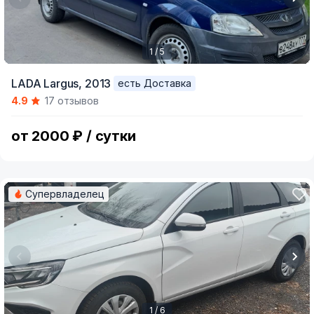
1 / 5
Item
LADA Largus,
2013
есть Доставка
1
4.9
17 отзывов
of
5
от 2000 ₽ / сутки
Супервладелец
1 / 6