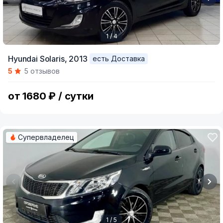
1 / 4
Item
Hyundai Solaris,
2013
есть Доставка
1
5
5 отзывов
of
4
от 1680 ₽ / сутки
Супервладелец
1 / 5