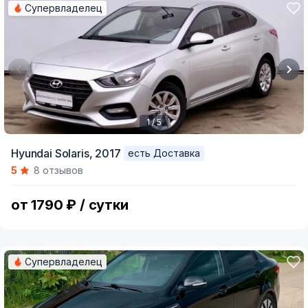
Супервладелец
1 / 5
Item
Hyundai Solaris,
2017
есть Доставка
1
5
8 отзывов
of
5
от 1790 ₽ / сутки
Супервладелец