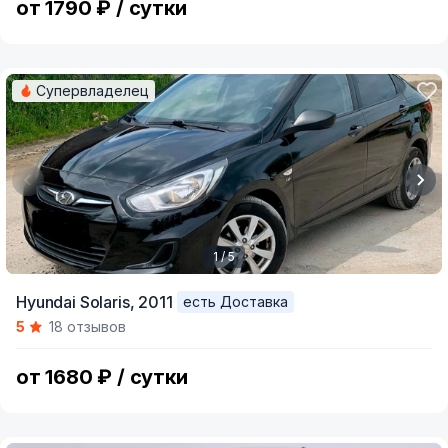
от 1790 ₽ / сутки
Супервладелец
1 / 5
Item
Hyundai Solaris,
2011
есть Доставка
1
5
18 отзывов
of
5
от 1680 ₽ / сутки