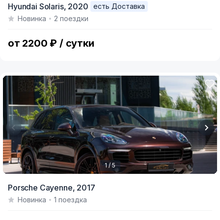
Hyundai Solaris,
2020
есть Доставка
1
Новинка
2 поездки
of
8
от 2200 ₽ / сутки
1 / 5
Item
Porsche Cayenne,
2017
1
Новинка
1 поездка
of
5