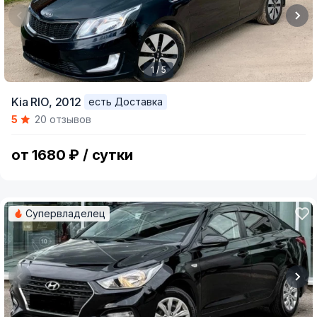
1 / 5
Item
Kia RIO,
2012
есть Доставка
1
5
20 отзывов
of
5
от 1680 ₽ / сутки
Супервладелец