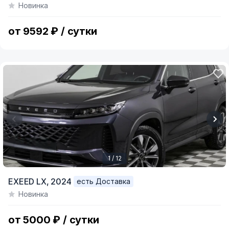
Новинка
of
13
от 9592 ₽ / сутки
1 / 12
Item
EXEED LX,
2024
есть Доставка
1
Новинка
of
12
от 5000 ₽ / сутки