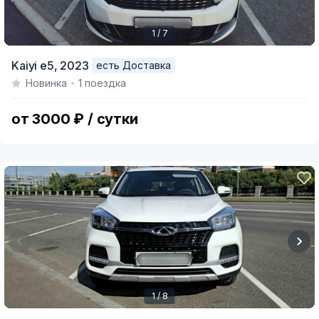
1 / 7
Item
Kaiyi e5,
2023
есть Доставка
1
Новинка
1 поездка
of
7
от 3000 ₽ / сутки
1 / 8
Item