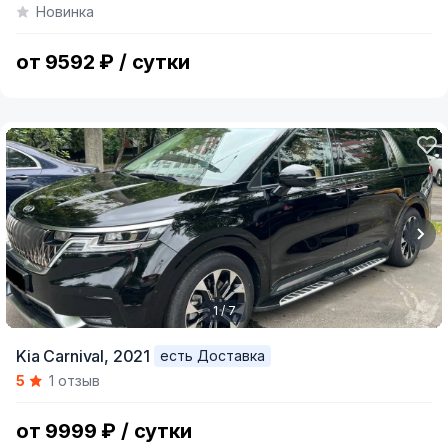
Новинка
of
11
от 9592 ₽ / сутки
1 / 7
Item
Kia Carnival,
2021
есть Доставка
1
5
1 отзыв
of
7
от 9999 ₽ / сутки