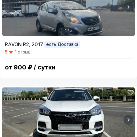
1 / 5
Item
RAVON R2,
2017
есть Доставка
1
5
1 отзыв
of
5
от 900 ₽ / сутки