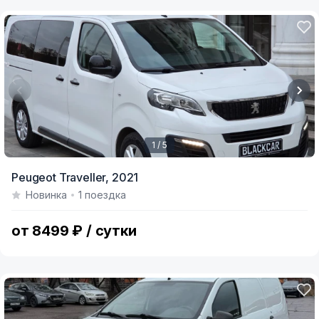
1 / 5
Item
Peugeot Traveller,
2021
1
Новинка
1 поездка
of
5
от 8499 ₽ / сутки