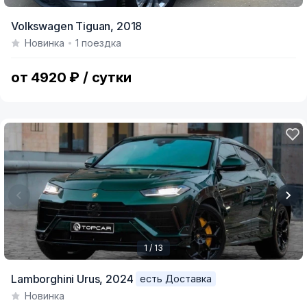
Item
Volkswagen Tiguan,
2018
1
Новинка
1 поездка
of
10
от 4920 ₽ / сутки
1 / 13
Item
Lamborghini Urus,
2024
есть Доставка
1
Новинка
of