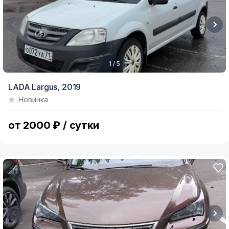
1 / 5
Item
LADA Largus,
2019
1
Новинка
of
5
от 2000 ₽ / сутки