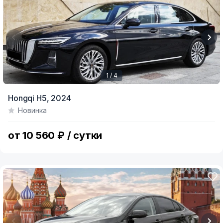
1 / 4
Item
Hongqi H5,
2024
1
Новинка
of
4
от 10 560 ₽ / сутки