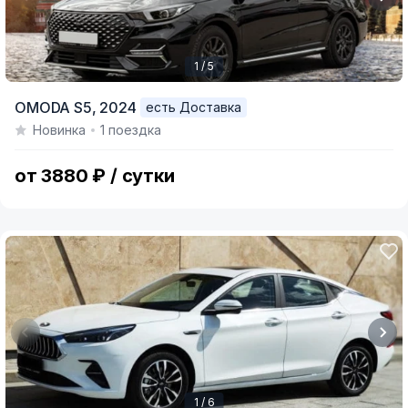
1 / 5
Item
OMODA S5,
2024
есть Доставка
1
Новинка
1 поездка
of
5
от 3880 ₽ / сутки
1 / 6