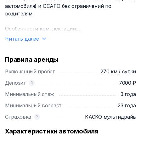
автомобиля) и ОСАГО без ограничений по
водителям.
Особенности комплектации:
- Мультимедиа с ЖК-дисплеем и поддержкой
Читать далее
Bluetooth
- Камера заднего вида
- Обогрев лобового стекла
Правила аренды
- Обогрев рулевого колеса
Включенный пробег
270 км / сутки
- Обогрев передних и задних сидений
- Климат-контроль
Депозит
7000 ₽
- Круиз-контроль
Минимальный стаж
3 года
Минимальный возраст
23 года
Страховка
КАСКО мультидрайв
Характеристики автомобиля