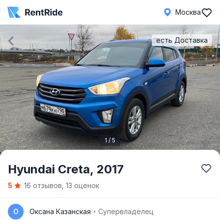
Москва
есть Доставка
1 / 5
Item
Hyundai Creta,
2017
1
5
16 отзывов, 13 оценок
of
5
О
Оксана Казанская
Супервладелец