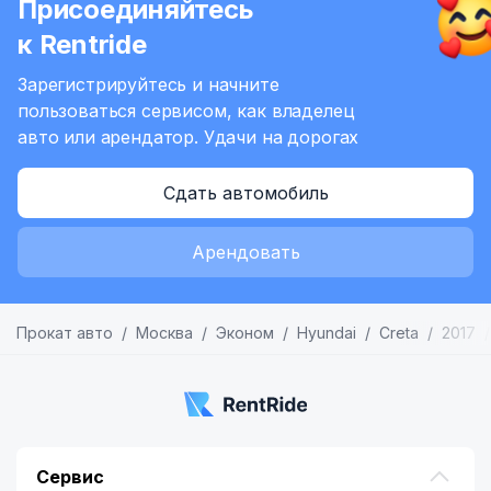
Присоединяйтесь
6
к Rentride
Зарегистрируйтесь и начните
пользоваться сервисом,
как владелец
авто или арендатор.
Удачи на дорогах
Сдать автомобиль
Арендовать
Прокат авто
Москва
Эконом
Hyundai
Creta
2017
Сервис