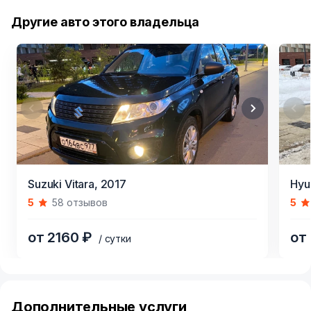
Другие авто этого владельца
Item
Item
Suzuki Vitara,
2017
Hyu
1
1
5
58 отзывов
5
of
of
4
5
от 2160 ₽
от
/ сутки
Item
1
of
Дополнительные услуги