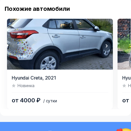
Похожие автомобили
Item
Item
Hyundai Creta,
2021
Hyu
1
1
Новинка
Н
of
of
7
25
от 4000 ₽
от
/ сутки
Item
1
of