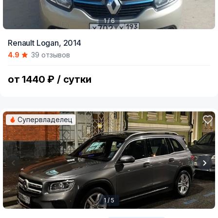
1 / 6
Item
Renault Logan,
2014
1
4.9
39 отзывов
of
6
от 1440 ₽ / сутки
Супервладелец
1 / 5
Item