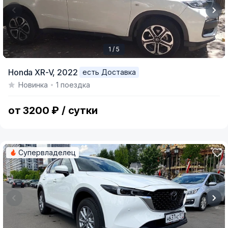
1 / 5
Item
Honda XR-V,
2022
есть Доставка
1
Новинка
1 поездка
of
5
от 3200 ₽ / сутки
Супервладелец