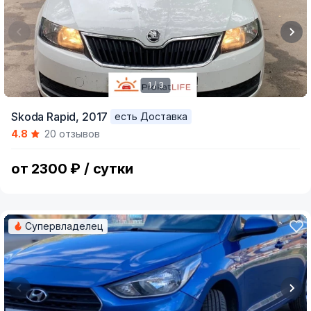
1 / 3
Item
Skoda Rapid,
2017
есть Доставка
1
4.8
20 отзывов
of
3
от 2300 ₽ / сутки
Супервладелец