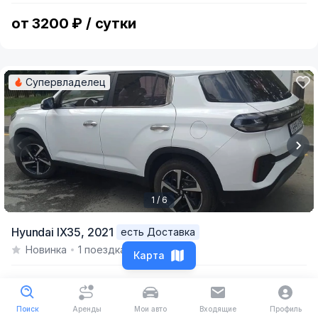
5
от 3200 ₽ / сутки
Супервладелец
1 / 6
Item
Hyundai IX35,
2021
есть Доставка
1
Новинка
1 поездка
of
Карта
6
от 3600 ₽ / сутки
Поиск
Аренды
Мои авто
Входящие
Профиль