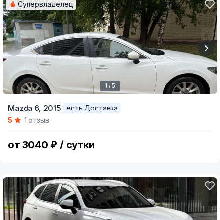
Супервладелец
1 / 5
Item
Mazda 6,
2015
есть Доставка
1
5
1 отзыв
of
5
от 3040 ₽ / сутки