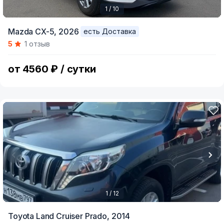
1 / 10
Item
Mazda CX-5,
2026
есть Доставка
1
5
1 отзыв
of
10
от 4560 ₽ / сутки
1 / 12
Item
Toyota Land Cruiser Prado,
2014
1