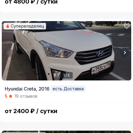
от 4800 ₽ / сутки
Супервладелец
1 / 5
Item
Hyundai Creta,
2016
есть Доставка
1
5
19 отзывов
of
5
от 2400 ₽ / сутки