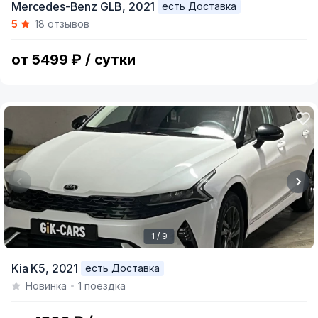
Mercedes-Benz GLB,
2021
есть Доставка
1
5
18 отзывов
of
5
от 5499 ₽ / сутки
1 / 9
Item
Kia K5,
2021
есть Доставка
1
Новинка
1 поездка
of
9