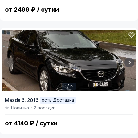
6
от 2499 ₽ / сутки
1 / 15
Item
Mazda 6,
2016
есть Доставка
1
Новинка
2 поездки
of
15
от 4140 ₽ / сутки