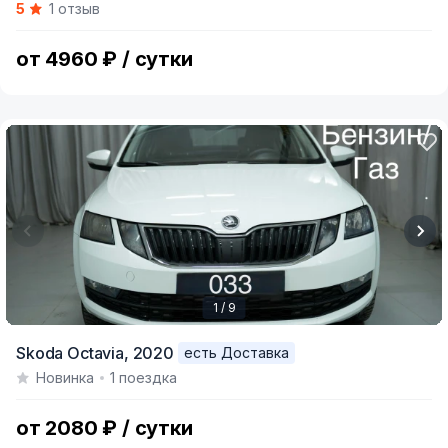
5
1 отзыв
of
12
от 4960 ₽ / сутки
1 / 9
Item
Skoda Octavia,
2020
есть Доставка
1
Новинка
1 поездка
of
9
от 2080 ₽ / сутки