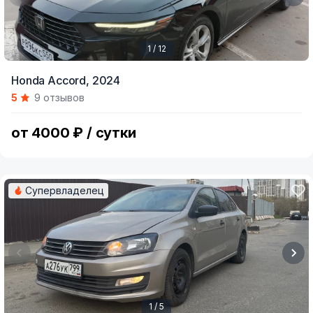
1 / 12
Item
Honda Accord,
2024
1
5
9 отзывов
of
12
от 4000 ₽ / сутки
Супервладелец
1 / 5