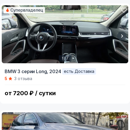
Супервладелец
1 / 7
Item
BMW 3 серии Long,
2024
есть Доставка
1
5
3 отзыва
of
7
от 7200 ₽ / сутки