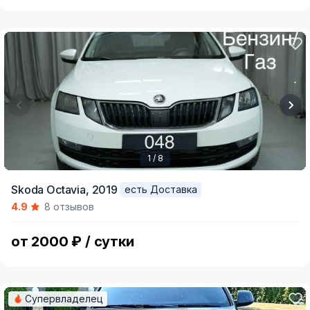
1 / 8
Item
Skoda Octavia,
2019
есть Доставка
1
4.9
8 отзывов
of
8
от 2000 ₽ / сутки
Супервладелец