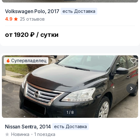
Item
Volkswagen Polo,
2017
есть Доставка
1
4.9
25 отзывов
of
5
от 1920 ₽ / сутки
Супервладелец
1 / 8
Item
Nissan Sentra,
2014
есть Доставка
1
Новинка
1 поездка
of