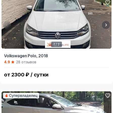
1 / 3
Item
Volkswagen Polo,
2018
1
4.9
28 отзывов
of
3
от 2300 ₽ / сутки
Супервладелец