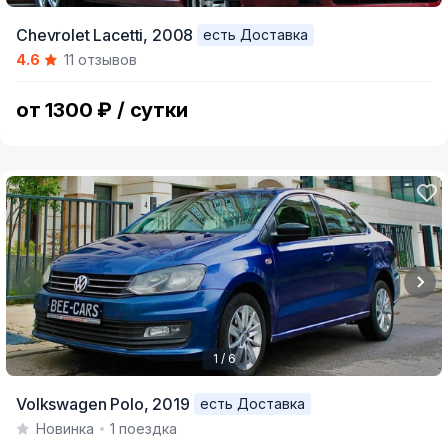
Item
Chevrolet Lacetti,
2008
есть Доставка
1
4.6
11 отзывов
of
6
от 1300 ₽ / сутки
1 / 6
Item
Volkswagen Polo,
2019
есть Доставка
1
Новинка
1 поездка
of