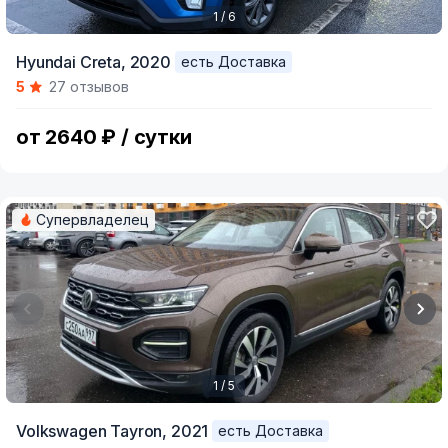
1 / 6
Item
Hyundai Creta,
2020
есть Доставка
1
5
27 отзывов
of
6
от 2640 ₽ / сутки
Супервладелец
1 / 5
Item
Volkswagen Tayron,
2021
есть Доставка
1