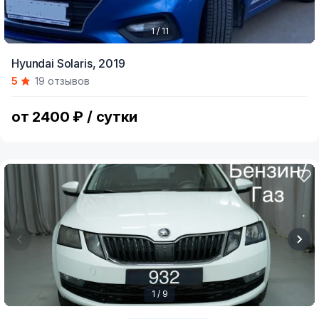
1 / 11
Item
Hyundai Solaris,
2019
1
5
19 отзывов
of
11
от 2400 ₽ / сутки
1 / 9
Item