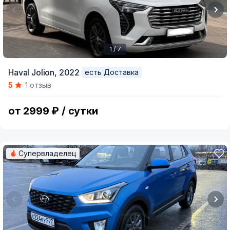
1 / 7
Item
Haval Jolion,
2022
есть Доставка
1
5
1 отзыв
of
7
от 2999 ₽ / сутки
Супервладелец