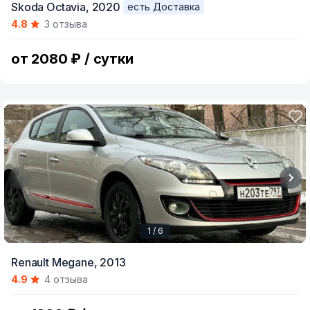
Skoda Octavia,
2020
есть Доставка
1
4.8
3 отзыва
of
9
от 2080 ₽ / сутки
1 / 6
Item
Renault Megane,
2013
1
4.9
4 отзыва
of
6