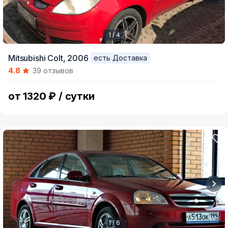
1 / 4
Item
Mitsubishi Colt,
2006
есть Доставка
1
4.8
39 отзывов
of
4
от 1320 ₽ / сутки
1 / 6