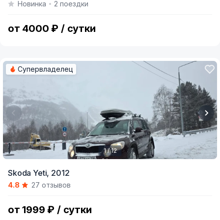
Новинка
2 поездки
of
5
от 4000 ₽ / сутки
Супервладелец
1 / 12
Item
Skoda Yeti,
2012
1
4.8
27 отзывов
of
12
от 1999 ₽ / сутки