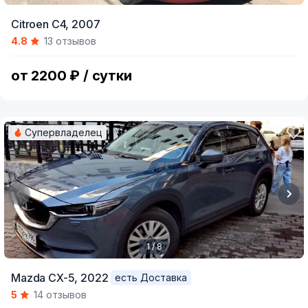
Item
Citroen C4,
2007
1
4.8
13 отзывов
of
9
от 2200 ₽ / сутки
Супервладелец
1 / 8
Item
Mazda CX-5,
2022
есть Доставка
1
5
14 отзывов
of