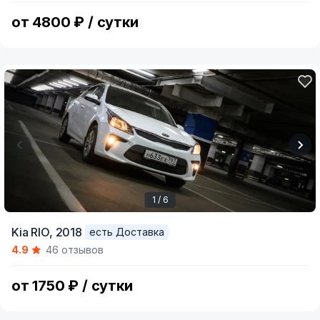
8
от 4800 ₽ / сутки
1 / 6
Item
Kia RIO,
2018
есть Доставка
1
4.9
46 отзывов
of
6
от 1750 ₽ / сутки