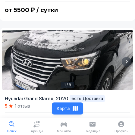
11
от 5500 ₽ / сутки
1 / 8
Item
Hyundai Grand Starex,
2020
есть Доставка
1
5
1 отзыв
of
Карта
8
от 6800 ₽ / сутки
Поиск
Аренды
Мои авто
Входящие
Профиль