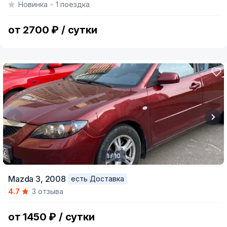
Новинка
1 поездка
of
6
от 2700 ₽ / сутки
1 / 10
Item
Mazda 3,
2008
есть Доставка
1
4.7
3 отзыва
of
10
от 1450 ₽ / сутки