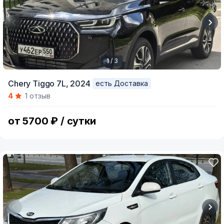
1 / 3
Item
Chery Tiggo 7L,
2024
есть Доставка
1
4
1 отзыв
of
3
от 5700 ₽ / сутки