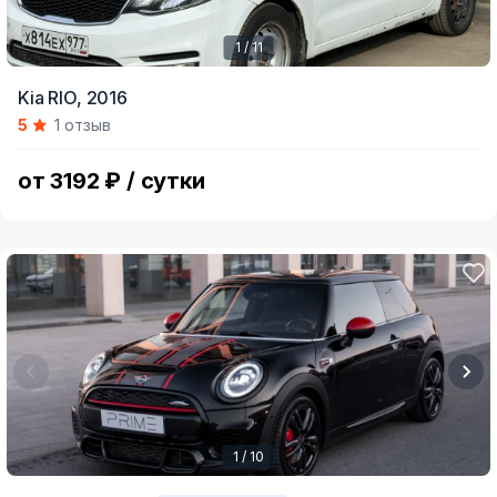
1 / 11
Item
Kia RIO,
2016
1
5
1 отзыв
of
11
от 3192 ₽ / сутки
1 / 10
Item