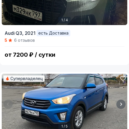
1 / 4
Item
Audi Q3,
2021
есть Доставка
1
5
6 отзывов
of
4
от 7200 ₽ / сутки
Супервладелец
1 / 5