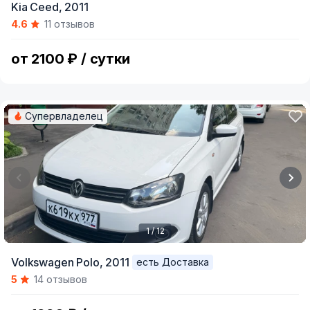
Kia Ceed,
2011
1
4.6
11 отзывов
of
4
от 2100 ₽ / сутки
Супервладелец
1 / 12
Item
Volkswagen Polo,
2011
есть Доставка
1
5
14 отзывов
of
12