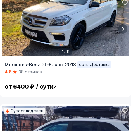
1 / 11
Item
Mercedes-Benz GL-Класс,
2013
есть Доставка
1
4.8
38 отзывов
of
11
от 6400 ₽ / сутки
Супервладелец