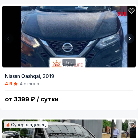
1 / 3
Item
Nissan Qashqai,
2019
1
4.9
4 отзыва
of
3
от 3399 ₽ / сутки
Супервладелец