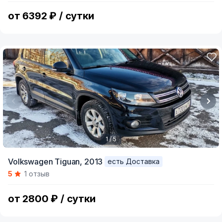
8
от 6392 ₽ / сутки
1 / 5
Item
Volkswagen Tiguan,
2013
есть Доставка
1
5
1 отзыв
of
5
от 2800 ₽ / сутки