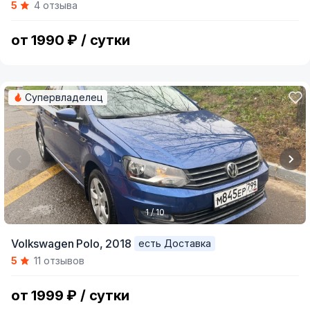
5
4 отзыва
of
4
от 1990 ₽ / сутки
Супервладелец
1 / 10
Item
Volkswagen Polo,
2018
есть Доставка
1
5
11 отзывов
of
10
от 1999 ₽ / сутки