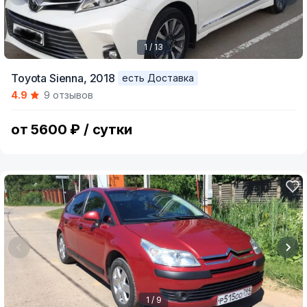
1 / 13
Item
Toyota Sienna,
2018
есть Доставка
1
4.9
9 отзывов
of
13
от 5600 ₽ / сутки
1 / 9