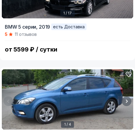
1 / 17
Item
BMW 5 серии,
2019
есть Доставка
1
5
11 отзывов
of
17
от 5599 ₽ / сутки
1 / 4
Item