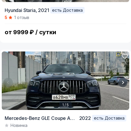
Item
Hyundai Staria,
2021
есть Доставка
1
5
1 отзыв
of
8
от 9999 ₽ / сутки
1 / 5
Item
Mercedes-Benz GLE Coupe AMG,
2022
есть Доставка
1
Новинка
of