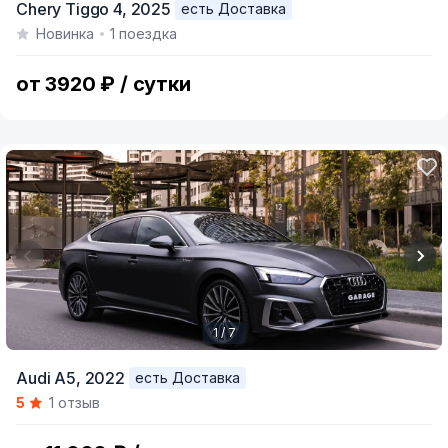
Chery Tiggo 4,
2025
есть Доставка
1
Новинка
1 поездка
of
15
от 3920 ₽ / сутки
1 / 7
Item
Audi A5,
2022
есть Доставка
1
5
1 отзыв
of
7