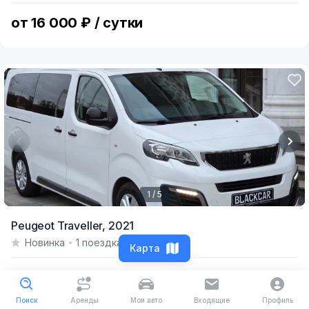
9
от 16 000 ₽ / сутки
1 / 5
Item
Peugeot Traveller,
2021
1
Новинка
1 поездка
of
Карта
5
от 8499 ₽ / сутки
Поиск
Аренды
Мои авто
Входящие
Профиль