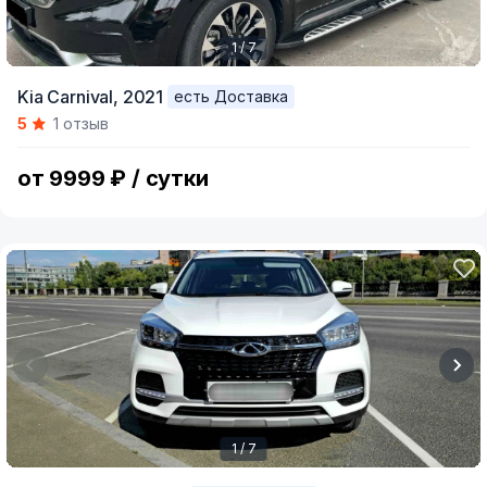
1 / 7
Item
Kia Carnival,
2021
есть Доставка
1
5
1 отзыв
of
7
от 9999 ₽ / сутки
1 / 7
Item