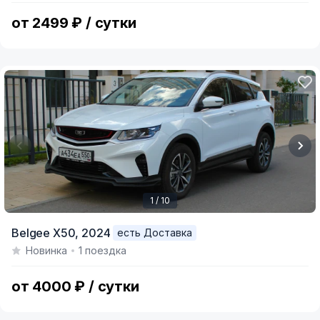
8
от 2499 ₽ / сутки
1 / 10
Item
Belgee X50,
2024
есть Доставка
1
Новинка
1 поездка
of
10
от 4000 ₽ / сутки