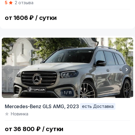
5
2 отзыва
of
8
от 1606 ₽ / сутки
1 / 11
Item
Mercedes-Benz GLS AMG,
2023
есть Доставка
1
Новинка
of
11
от 36 800 ₽ / сутки