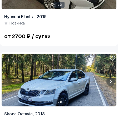
1 / 2
Item
Hyundai Elantra,
2019
1
Новинка
of
2
от 2700 ₽ / сутки
1 / 8
Item
Skoda Octavia,
2018
1