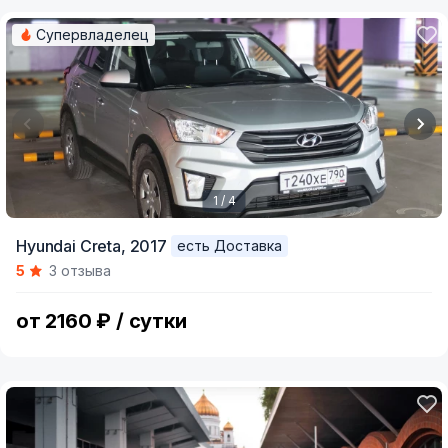
Супервладелец
1 / 4
Item
Hyundai Creta,
2017
есть Доставка
1
5
3 отзыва
of
4
от 2160 ₽ / сутки