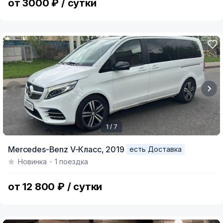
от 3000 ₽ / сутки
1 / 7
Item
Mercedes-Benz V-Класс,
2019
есть Доставка
1
Новинка
1 поездка
of
7
от 12 800 ₽ / сутки