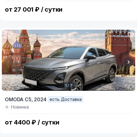
5
от 27 001 ₽ / сутки
1 / 7
Item
OMODA C5,
2024
есть Доставка
1
Новинка
of
7
от 4400 ₽ / сутки