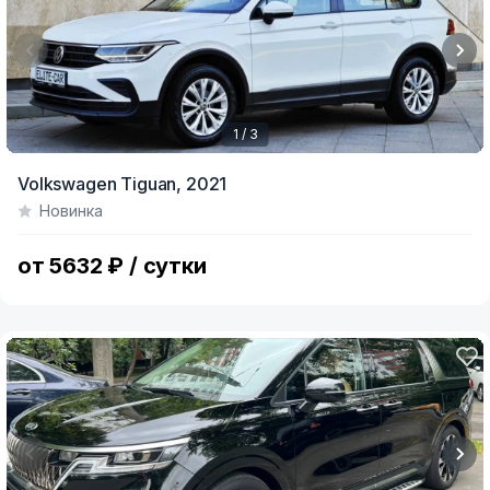
1 / 3
Item
Volkswagen Tiguan,
2021
1
Новинка
of
3
от 5632 ₽ / сутки