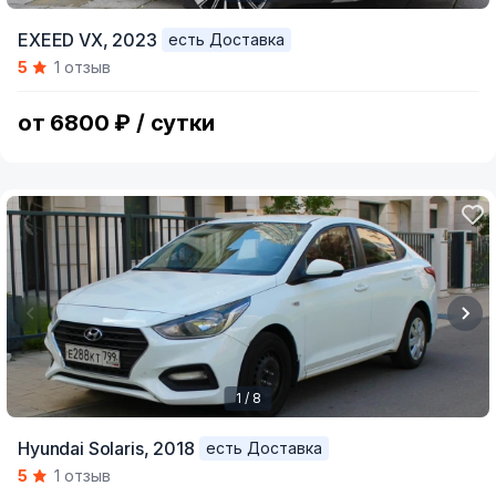
Item
EXEED VX,
2023
есть Доставка
1
5
1 отзыв
of
7
от 6800 ₽ / сутки
1 / 8
Item
Hyundai Solaris,
2018
есть Доставка
1
5
1 отзыв
of