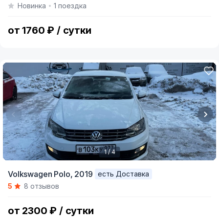
Новинка
1 поездка
of
5
от 1760 ₽ / сутки
1 / 4
Item
Volkswagen Polo,
2019
есть Доставка
1
5
8 отзывов
of
4
от 2300 ₽ / сутки