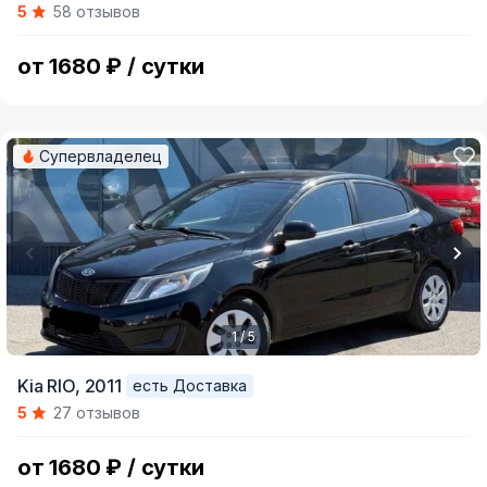
5
58 отзывов
of
5
от 1680 ₽ / сутки
Супервладелец
1 / 5
Item
Kia RIO,
2011
есть Доставка
1
5
27 отзывов
of
5
от 1680 ₽ / сутки