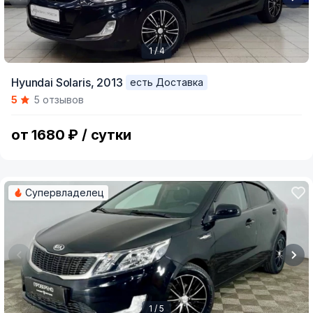
1 / 4
Item
Hyundai Solaris,
2013
есть Доставка
1
5
5 отзывов
of
4
от 1680 ₽ / сутки
Супервладелец
1 / 5