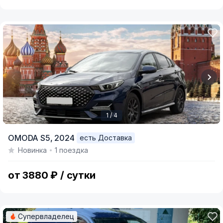
1 / 4
Item
OMODA S5,
2024
есть Доставка
1
Новинка
1 поездка
of
4
от 3880 ₽ / сутки
Супервладелец