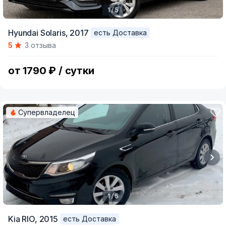
1 / 5
Item
Hyundai Solaris,
2017
есть Доставка
1
5
3 отзыва
of
5
от 1790 ₽ / сутки
Супервладелец
1 / 5
Item
Kia RIO,
2015
есть Доставка
1