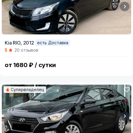
1 / 5
Item
Kia RIO,
2012
есть Доставка
1
5
20 отзывов
of
5
от 1680 ₽ / сутки
Супервладелец