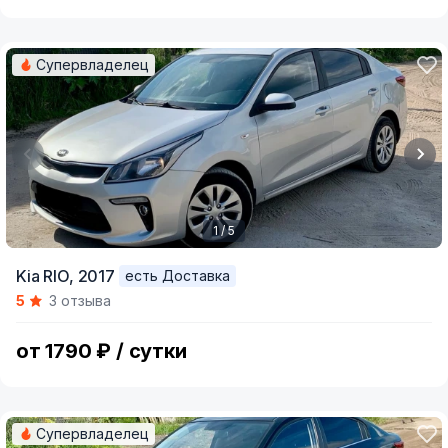
Супервладелец
1 / 5
Item
Kia RIO,
2017
есть Доставка
1
5
3 отзыва
of
5
от 1790 ₽ / сутки
Супервладелец