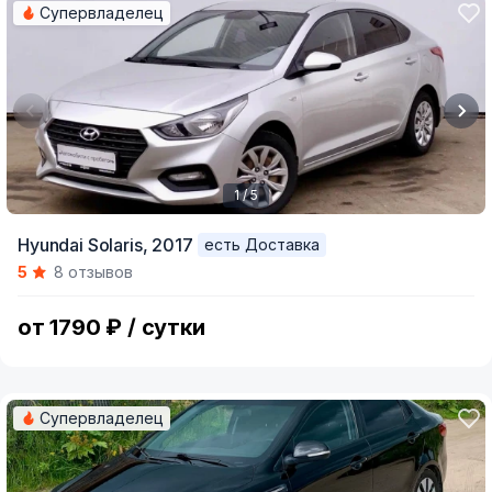
Супервладелец
1 / 5
Item
Hyundai Solaris,
2017
есть Доставка
1
5
8 отзывов
of
5
от 1790 ₽ / сутки
Супервладелец