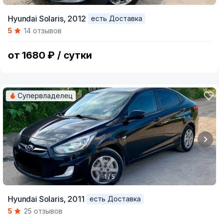
Item
Hyundai Solaris,
2012
есть Доставка
1
5
14 отзывов
of
5
от 1680 ₽ / сутки
Супервладелец
1 / 5
Item
Hyundai Solaris,
2011
есть Доставка
1
5
25 отзывов
of