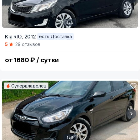
1 / 5
Item
Kia RIO,
2012
есть Доставка
1
5
29 отзывов
of
5
от 1680 ₽ / сутки
Супервладелец
1 / 5