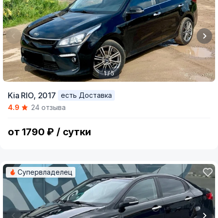
1 / 5
Item
Kia RIO,
2017
есть Доставка
1
4.9
24 отзыва
of
5
от 1790 ₽ / сутки
Супервладелец