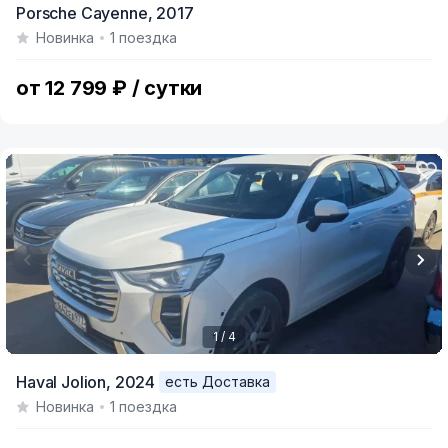
Porsche Cayenne,
2017
1
Новинка
1 поездка
of
5
от 12 799 ₽ / сутки
1 / 4
Item
Haval Jolion,
2024
есть Доставка
1
Новинка
1 поездка
of
4