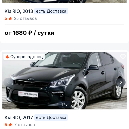
Item
Kia RIO,
2013
есть Доставка
1
5
25 отзывов
of
5
от 1680 ₽ / сутки
Супервладелец
1 / 5
Item
Kia RIO,
2017
есть Доставка
1
5
7 отзывов
of