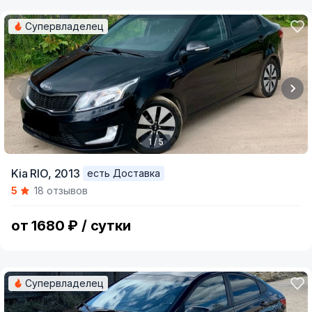
Супервладелец
1 / 5
Item
Kia RIO,
2013
есть Доставка
1
5
18 отзывов
of
5
от 1680 ₽ / сутки
Супервладелец