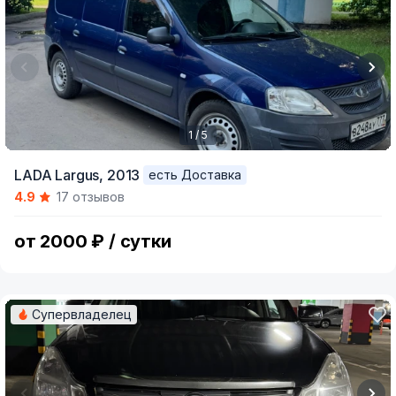
1 / 5
Item
LADA Largus,
2013
есть Доставка
1
4.9
17 отзывов
of
5
от 2000 ₽ / сутки
Супервладелец