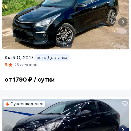
1 / 5
Item
Kia RIO,
2017
есть Доставка
1
5
25 отзывов
of
5
от 1790 ₽ / сутки
Супервладелец