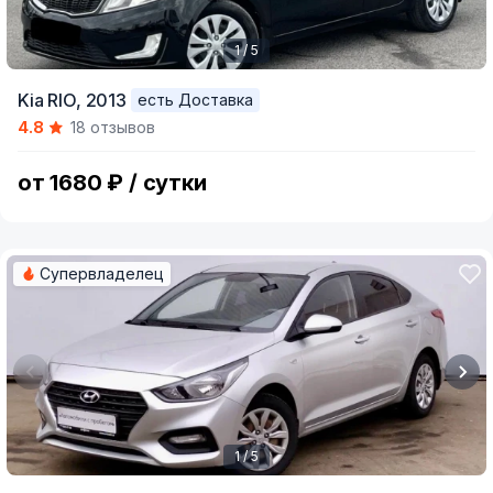
1 / 5
Item
Kia RIO,
2013
есть Доставка
1
4.8
18 отзывов
of
5
от 1680 ₽ / сутки
Супервладелец
1 / 5
Item