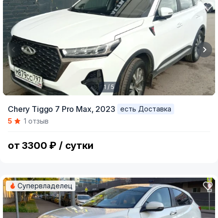
1 / 5
Item
Chery Tiggo 7 Pro Max,
2023
есть Доставка
1
5
1 отзыв
of
5
от 3300 ₽ / сутки
Супервладелец