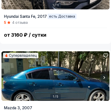
1 / 11
Item
Hyundai Santa Fe,
2017
есть Доставка
1
5
4 отзыва
of
11
от 3160 ₽ / сутки
Супервладелец
1 / 5
Item
Mazda 3,
2007
1