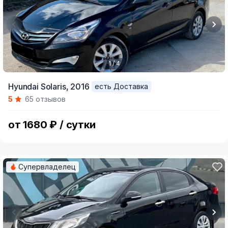
1 / 4
Item
Hyundai Solaris,
2016
есть Доставка
1
5
65 отзывов
of
4
от 1680 ₽ / сутки
Супервладелец