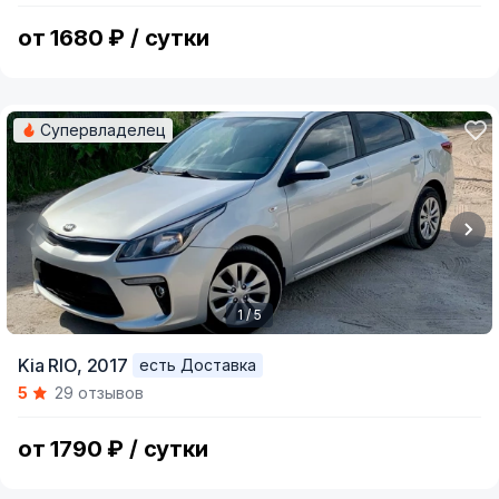
5
от 1680 ₽ / сутки
Супервладелец
1 / 5
Item
Kia RIO,
2017
есть Доставка
1
5
29 отзывов
of
5
от 1790 ₽ / сутки