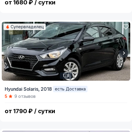
от 1680 ₽ / сутки
Супервладелец
1 / 5
Item
Hyundai Solaris,
2018
есть Доставка
1
5
9 отзывов
of
5
от 1790 ₽ / сутки