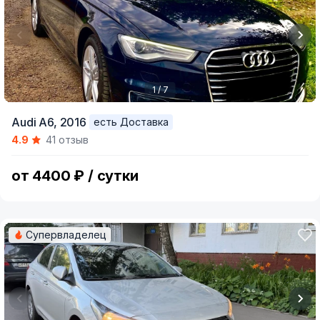
1 / 7
Item
Audi A6,
2016
есть Доставка
1
4.9
41 отзыв
of
7
от 4400 ₽ / сутки
Супервладелец