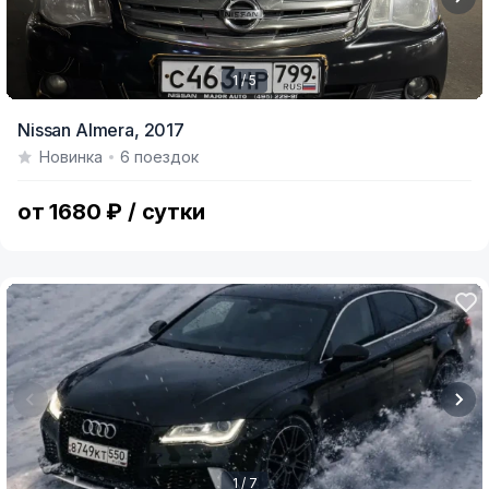
1 / 5
Item
Nissan Almera,
2017
1
Новинка
6 поездок
of
5
от 1680 ₽ / сутки
1 / 7