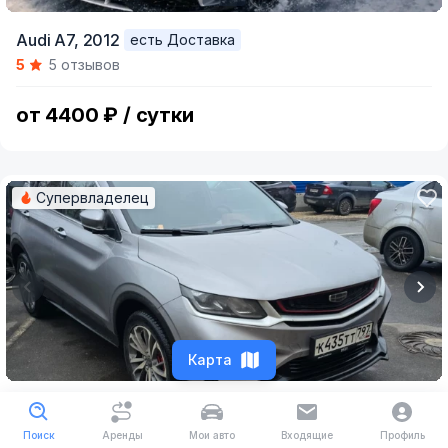
Item
Audi A7,
2012
есть Доставка
1
5
5 отзывов
of
7
от 4400 ₽ / сутки
Супервладелец
Карта
1 / 6
Item
Geely Coolray,
2023
есть Доставка
1
5
37 отзывов
Поиск
Аренды
Мои авто
Входящие
Профиль
of