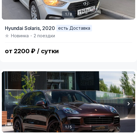
1 / 8
Item
Hyundai Solaris,
2020
есть Доставка
1
Новинка
2 поездки
of
8
от 2200 ₽ / сутки
1 / 5
Item