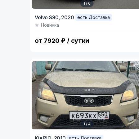
1 / 6
Item
Volvo S90,
2020
есть Доставка
1
Новинка
of
6
от 7920 ₽ / сутки
1 / 4
Item
Kia RIO,
2010
есть Доставка