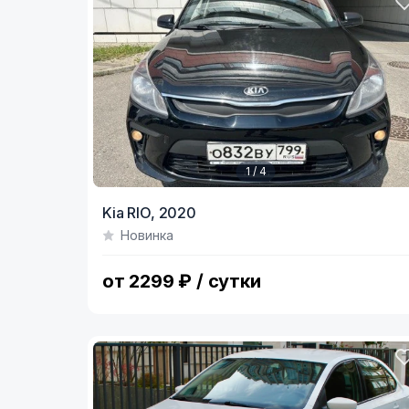
1 / 4
Item
Kia RIO,
2020
1
Новинка
of
4
от 2299 ₽ / сутки