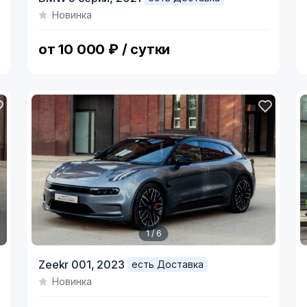
1
1
Новинка
of
o
6
6
от 10 000 ₽ / сутки
1 / 6
Item
I
Zeekr 001,
2023
есть Доставка
1
1
Новинка
of
o
6
9