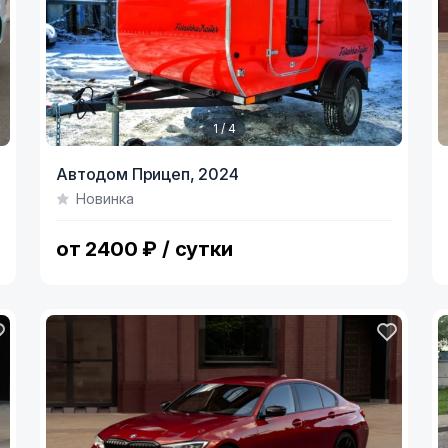
1 / 4
Item
I
Автодом Прицеп,
2024
1
1
Новинка
of
o
4
5
от 2400 ₽ / сутки