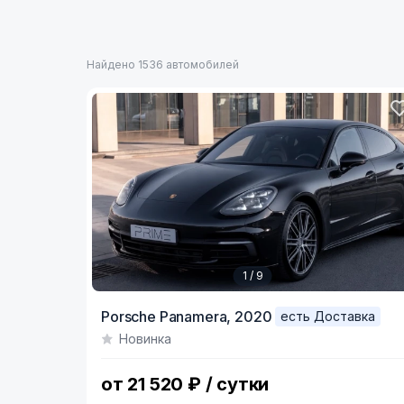
Найдено 1536 автомобилей
1 / 9
Item
Porsche Panamera,
2020
есть Доставка
1
Новинка
of
9
от 21 520 ₽ / сутки