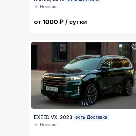
1
Новинка
of
4
от 1000 ₽ / сутки
1 / 6
Item
EXEED VX,
2023
есть Доставка
1
Новинка
of
6