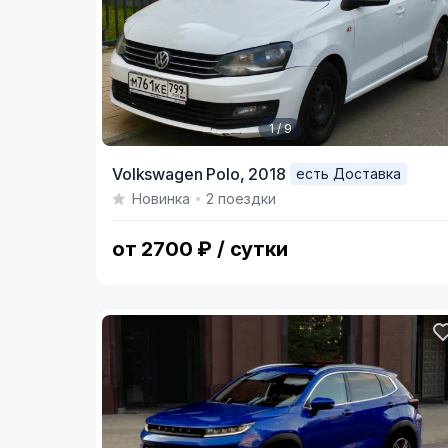
1 / 9
Item
Volkswagen Polo,
2018
есть Доставка
1
Новинка
2 поездки
of
9
от 2700 ₽ / сутки