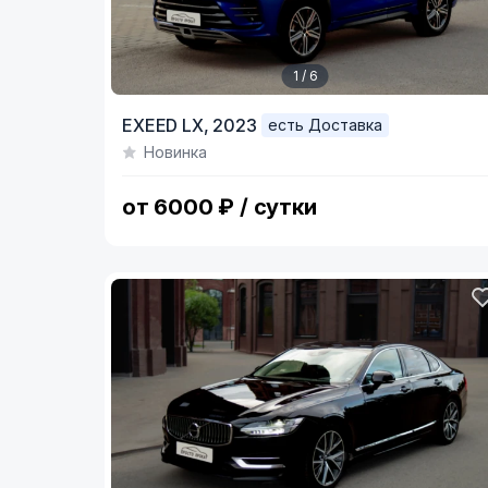
1 / 6
Item
EXEED LX,
2023
есть Доставка
1
Новинка
of
6
от 6000 ₽ / сутки