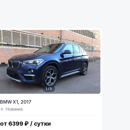
1 / 5
tem
BMW X1,
2017
Новинка
f
от 6399 ₽ / сутки