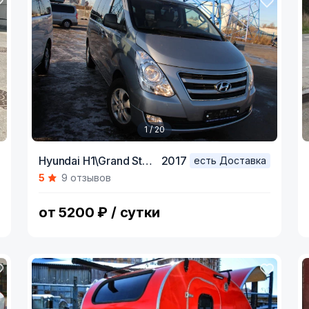
1 / 20
Item
I
Hyundai H1\Grand Starex,
2017
есть Доставка
1
1
5
9 отзывов
of
o
20
2
от 5200 ₽ / сутки