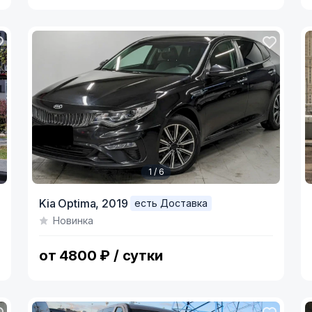
1 / 6
Item
I
Kia Optima,
2019
есть Доставка
1
1
Новинка
of
o
6
6
от 4800 ₽ / сутки