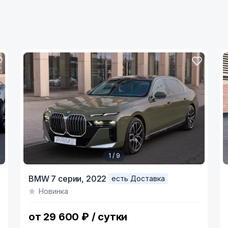
1 / 9
Item
I
BMW 7 серии,
2022
есть Доставка
1
1
Новинка
of
o
9
5
от 29 600 ₽ / сутки