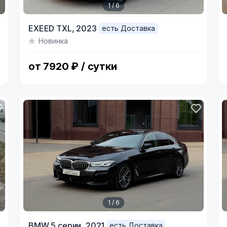
1 / 6
Item
I
EXEED TXL,
2023
есть Доставка
1
1
Новинка
of
o
6
6
от 7920 ₽ / сутки
1 / 6
Item
I
BMW 5 серии,
2021
есть Доставка