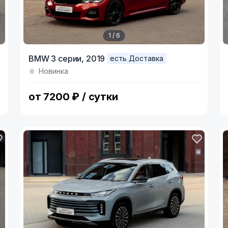
1 / 6
Item
I
BMW 3 серии,
2019
есть Доставка
1
1
Новинка
of
o
6
7
от 7200 ₽ / сутки