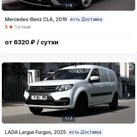
1 / 8
Item
Mercedes-Benz CLA,
2019
есть Доставка
1
5
1 отзыв
of
8
от 6320 ₽ / сутки
1 / 3
Item
LADA Largus Furgon,
2025
есть Доставка
1