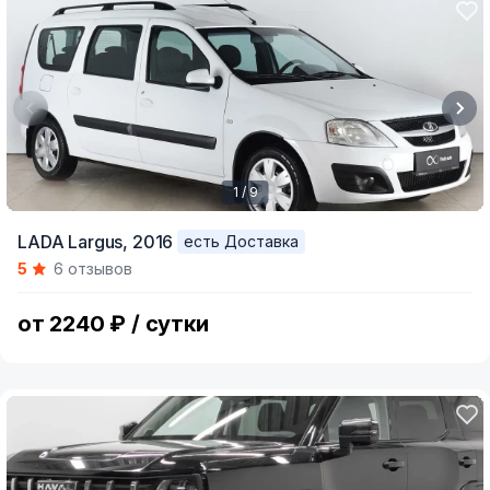
1 / 9
Item
LADA Largus,
2016
есть Доставка
1
5
6 отзывов
of
9
от 2240 ₽ / сутки