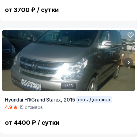
6
от 3700 ₽ / сутки
1 / 13
Item
Hyundai H1\Grand Starex,
2015
есть Доставка
1
4.9
15 отзывов
of
13
от 4400 ₽ / сутки