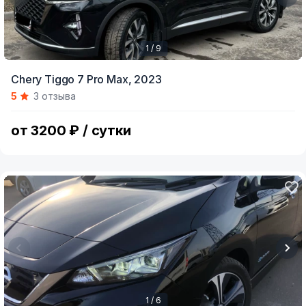
1 / 9
Item
Chery Tiggo 7 Pro Max,
2023
1
5
3 отзыва
of
9
от 3200 ₽ / сутки
1 / 6