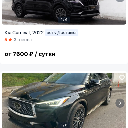
1 / 6
Item
Kia Carnival,
2022
есть Доставка
1
5
3 отзыва
of
6
от 7600 ₽ / сутки
1 / 6