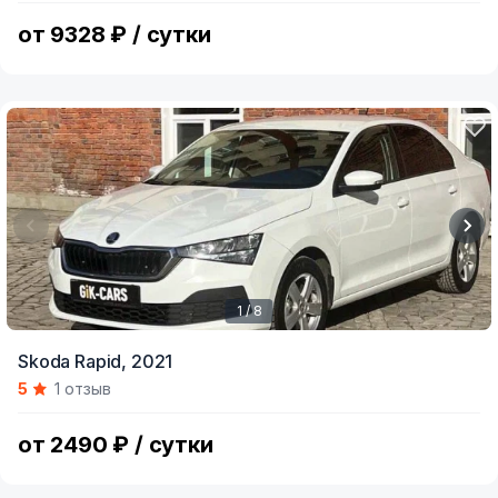
7
от 9328 ₽ / сутки
1 / 8
Item
Skoda Rapid,
2021
1
5
1 отзыв
of
8
от 2490 ₽ / сутки