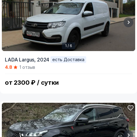
1 / 6
Item
LADA Largus,
2024
есть Доставка
1
4.8
1 отзыв
of
6
от 2300 ₽ / сутки