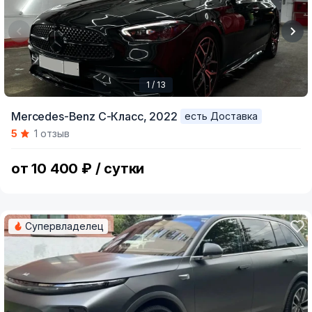
1 / 13
Item
Mercedes-Benz C-Класс,
2022
есть Доставка
1
5
1 отзыв
of
13
от 10 400 ₽ / сутки
Супервладелец