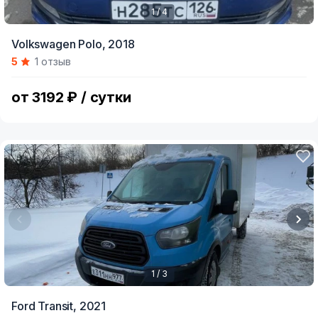
1 / 4
Item
Volkswagen Polo,
2018
1
5
1 отзыв
of
4
от 3192 ₽ / сутки
1 / 3
Item
Ford Transit,
2021
1