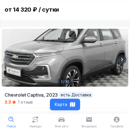
6
от 14 320 ₽ / сутки
1 / 10
Item
Chevrolet Captiva,
2023
есть Доставка
1
3.3
1 отзыв
of
Карта
10
от 4800 ₽ / сутки
Поиск
Аренды
Мои авто
Входящие
Профиль