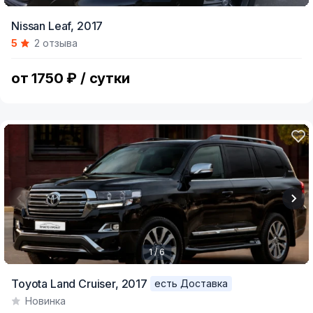
Item
Nissan Leaf,
2017
1
5
2 отзыва
of
6
от 1750 ₽ / сутки
1 / 6
Item
Toyota Land Cruiser,
2017
есть Доставка
1
Новинка
of