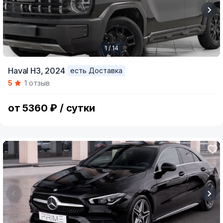
1 / 14
Item
Haval H3,
2024
есть Доставка
1
5
1 отзыв
of
14
от 5360 ₽ / сутки