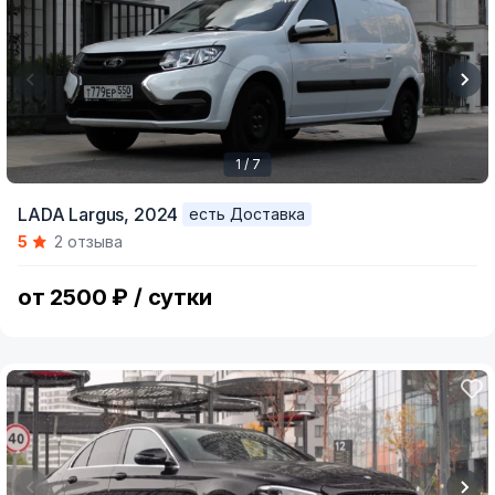
1 / 7
Item
LADA Largus,
2024
есть Доставка
1
5
2 отзыва
of
7
от 2500 ₽ / сутки