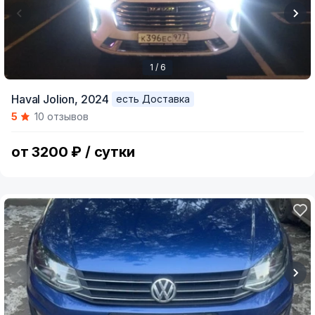
1 / 6
Item
Haval Jolion,
2024
есть Доставка
1
5
10 отзывов
of
6
от 3200 ₽ / сутки