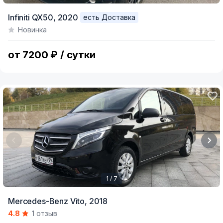
Item
Infiniti QX50,
2020
есть Доставка
1
Новинка
of
6
от 7200 ₽ / сутки
1 / 7
Item
Mercedes-Benz Vito,
2018
1
4.8
1 отзыв
of