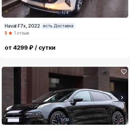
1 / 4
Item
Haval F7x,
2022
есть Доставка
1
5
1 отзыв
of
4
от 4299 ₽ / сутки
1 / 10
Item