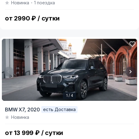
Новинка
1 поездка
of
3
от 2990 ₽ / сутки
1 / 4
Item
BMW X7,
2020
есть Доставка
1
Новинка
of
4
от 13 999 ₽ / сутки