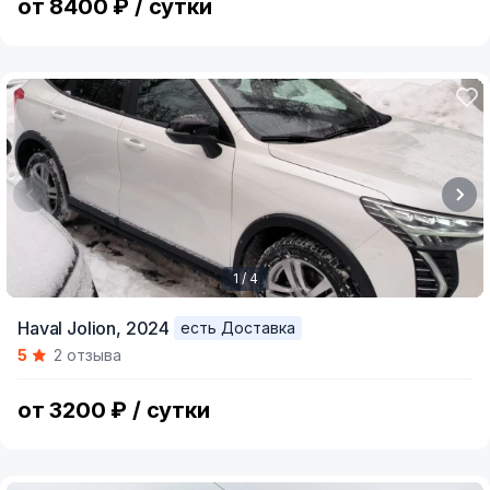
от 8400 ₽ / сутки
1 / 4
Item
Haval Jolion,
2024
есть Доставка
1
5
2 отзыва
of
4
от 3200 ₽ / сутки