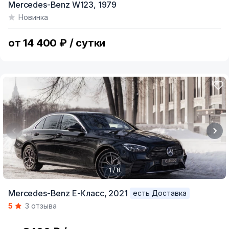
Mercedes-Benz W123,
1979
1
Новинка
of
5
от 14 400 ₽ / сутки
1 / 8
Item
Mercedes-Benz E-Класс,
2021
есть Доставка
1
5
3 отзыва
of
8