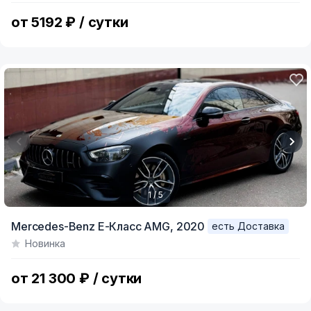
5
от 5192 ₽ / сутки
1 / 5
Item
Mercedes-Benz E-Класс AMG,
2020
есть Доставка
1
Новинка
of
5
от 21 300 ₽ / сутки