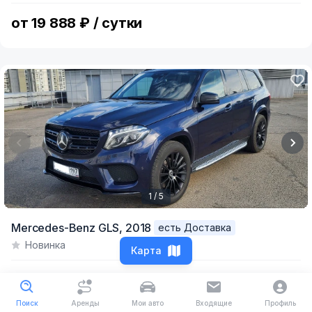
6
от 19 888 ₽ / сутки
1 / 5
Item
Mercedes-Benz GLS,
2018
есть Доставка
1
Новинка
of
Карта
5
от 13 000 ₽ / сутки
Поиск
Аренды
Мои авто
Входящие
Профиль