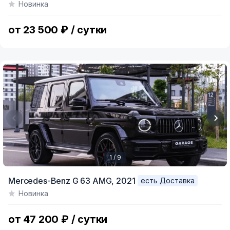
Новинка
of
2
от 23 500 ₽ / сутки
1 / 9
Item
Mercedes-Benz G 63 AMG,
2021
есть Доставка
1
Новинка
of
9
от 47 200 ₽ / сутки