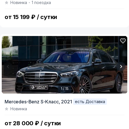
Новинка
1 поездка
of
6
от 15 199 ₽ / сутки
1 / 15
Item
Mercedes-Benz S-Класс,
2021
есть Доставка
1
Новинка
of
15
от 28 000 ₽ / сутки