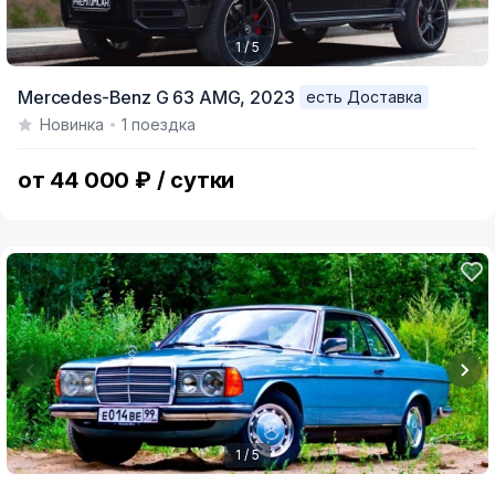
1 / 5
Item
Mercedes-Benz G 63 AMG,
2023
есть Доставка
1
Новинка
1 поездка
of
5
от 44 000 ₽ / сутки
1 / 5
Item