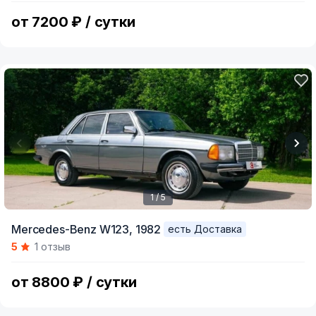
5
от 7200 ₽ / сутки
1 / 5
Item
Mercedes-Benz W123,
1982
есть Доставка
1
5
1 отзыв
of
5
от 8800 ₽ / сутки