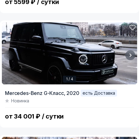
от 5599 ₽ / сутки
1 / 4
Item
Mercedes-Benz G-Класс,
2020
есть Доставка
1
Новинка
of
4
от 34 001 ₽ / сутки