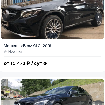
1 / 6
Item
Mercedes-Benz GLC,
2019
1
Новинка
of
6
от 10 472 ₽ / сутки