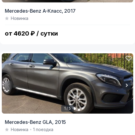
Item
Mercedes-Benz A-Класс,
2017
1
Новинка
of
8
от 4620 ₽ / сутки
1 / 5
Item
Mercedes-Benz GLA,
2015
1
Новинка
1 поездка
of