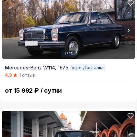
1 / 13
Item
Mercedes-Benz W114,
1975
есть Доставка
1
4.3
1 отзыв
of
13
от 15 992 ₽ / сутки