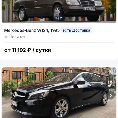
1 / 11
Item
Mercedes-Benz W124,
1995
есть Доставка
1
Новинка
of
11
от 11 192 ₽ / сутки
1 / 8