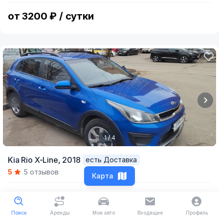
5
от 3200 ₽ / сутки
1 / 4
Item
Kia Rio X-Line,
2018
есть Доставка
1
5
5 отзывов
of
Карта
4
от 2200 ₽ / сутки
Поиск
Аренды
Мои авто
Входящие
Профиль