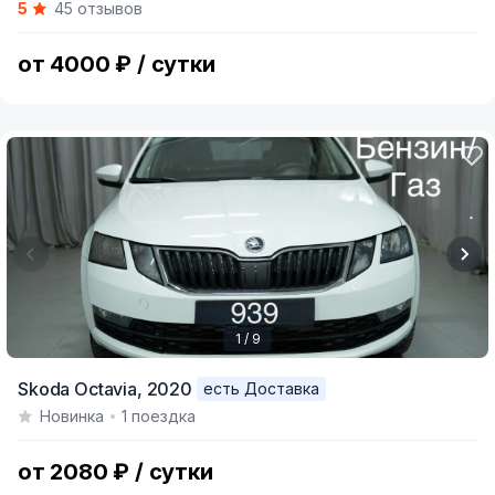
5
45 отзывов
of
5
от 4000 ₽ / сутки
1 / 9
Item
Skoda Octavia,
2020
есть Доставка
1
Новинка
1 поездка
of
9
от 2080 ₽ / сутки