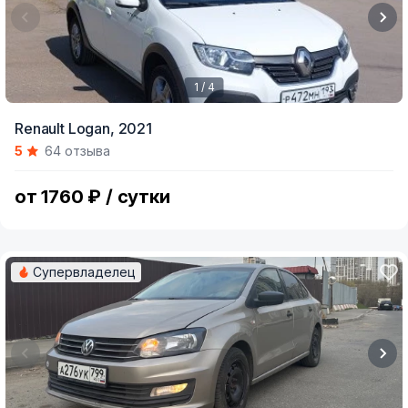
1 / 4
Item
Renault Logan,
2021
1
5
64 отзыва
of
4
от 1760 ₽ / сутки
Супервладелец