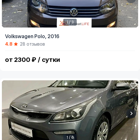
1 / 3
Item
Volkswagen Polo,
2016
1
4.8
28 отзывов
of
3
от 2300 ₽ / сутки
1 / 6