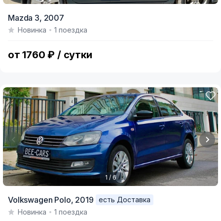
Item
Mazda 3,
2007
1
Новинка
1 поездка
of
5
от 1760 ₽ / сутки
1 / 6
Item
Volkswagen Polo,
2019
есть Доставка
1
Новинка
1 поездка
of