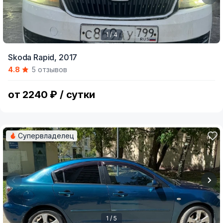
1 / 4
Item
Skoda Rapid,
2017
1
4.8
5 отзывов
of
4
от 2240 ₽ / сутки
Супервладелец
1 / 5