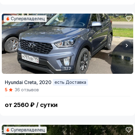
Супервладелец
1 / 7
Item
Hyundai Creta,
2020
есть Доставка
1
5
36 отзывов
of
7
от 2560 ₽ / сутки
Супервладелец