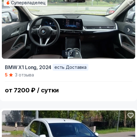
Супервладелец
1 / 7
Item
BMW X1 Long,
2024
есть Доставка
1
5
3 отзыва
of
7
от 7200 ₽ / сутки