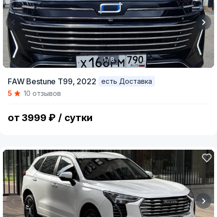
1 / 8
Item
FAW Bestune T99,
2022
есть Доставка
1
5
10 отзывов
of
8
от 3999 ₽ / сутки