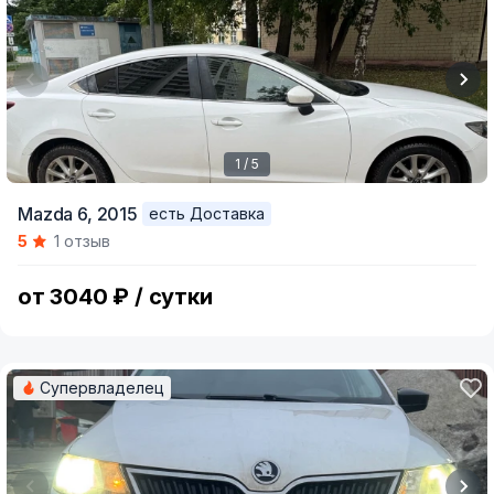
1 / 5
Item
Mazda 6,
2015
есть Доставка
1
5
1 отзыв
of
5
от 3040 ₽ / сутки
Супервладелец