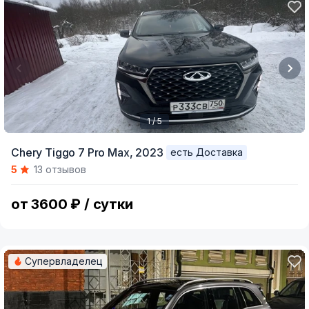
1 / 5
Item
Chery Tiggo 7 Pro Max,
2023
есть Доставка
1
5
13 отзывов
of
5
от 3600 ₽ / сутки
Супервладелец