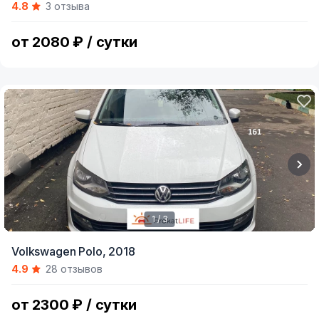
4.8
3 отзыва
of
9
от 2080 ₽ / сутки
1 / 3
Item
Volkswagen Polo,
2018
1
4.9
28 отзывов
of
3
от 2300 ₽ / сутки