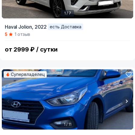
1 / 7
Item
Haval Jolion,
2022
есть Доставка
1
5
1 отзыв
of
7
от 2999 ₽ / сутки
Супервладелец
1 / 11
Item