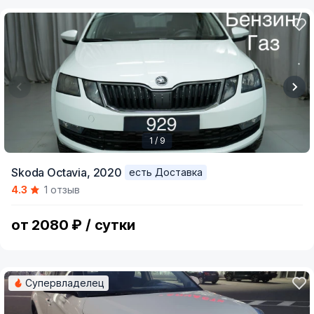
1 / 9
Item
Skoda Octavia,
2020
есть Доставка
1
4.3
1 отзыв
of
9
от 2080 ₽ / сутки
Супервладелец