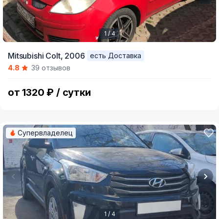
1 / 4
Item
Mitsubishi Colt,
2006
есть Доставка
1
4.8
39 отзывов
of
4
от 1320 ₽ / сутки
Супервладелец
1 / 4