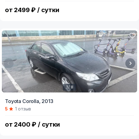
6
от 2499 ₽ / сутки
1 / 8
Item
Toyota Corolla,
2013
1
5
1 отзыв
of
8
от 2400 ₽ / сутки