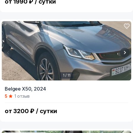
от 1990 ₽ / сутки
1 / 11
Item
Belgee X50,
2024
1
5
1 отзыв
of
11
от 3200 ₽ / сутки