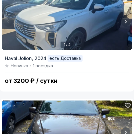
1 / 4
Item
Haval Jolion,
2024
есть Доставка
1
Новинка
1 поездка
of
4
от 3200 ₽ / сутки