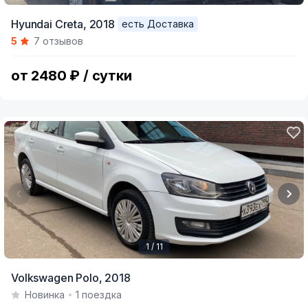
Item
Hyundai Creta,
2018
есть Доставка
1
5
7 отзывов
of
4
от 2480 ₽ / сутки
1 / 11
Item
Volkswagen Polo,
2018
1
Новинка
1 поездка
of