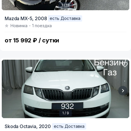
1 / 13
Item
Mazda MX-5,
2008
есть Доставка
1
Новинка
1 поездка
of
13
от 15 992 ₽ / сутки
1 / 9
Item
Skoda Octavia,
2020
есть Доставка
1