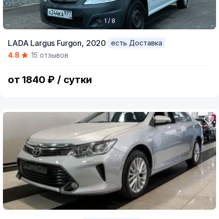
1 / 8
Item
LADA Largus Furgon,
2020
есть Доставка
1
4.8
15 отзывов
of
8
от 1840 ₽ / сутки