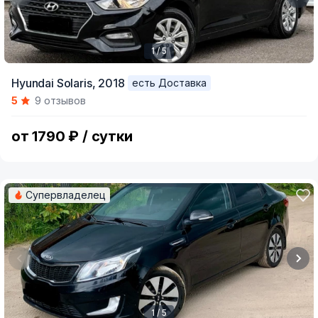
1 / 5
Item
Hyundai Solaris,
2018
есть Доставка
1
5
9 отзывов
of
5
от 1790 ₽ / сутки
Супервладелец
1 / 5