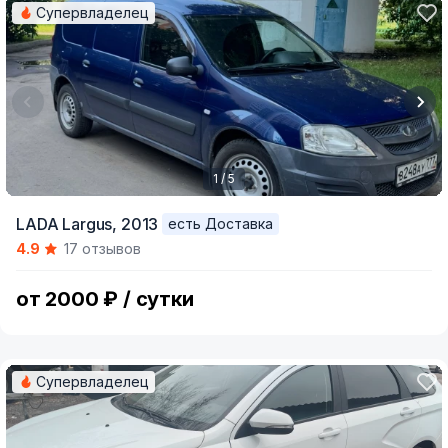
Супервладелец
1 / 5
Item
LADA Largus,
2013
есть Доставка
1
4.9
17 отзывов
of
5
от 2000 ₽ / сутки
Супервладелец