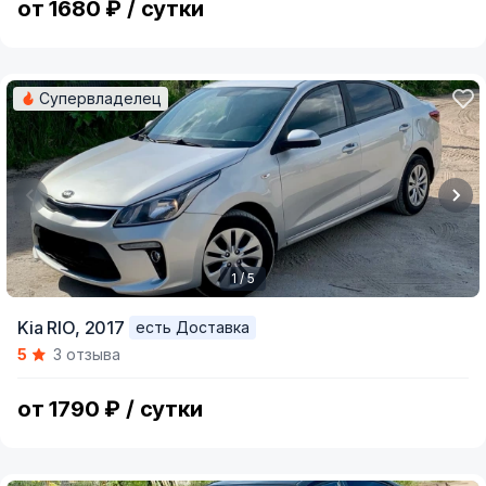
от 1680 ₽ / сутки
Супервладелец
1 / 5
Item
Kia RIO,
2017
есть Доставка
1
5
3 отзыва
of
5
от 1790 ₽ / сутки