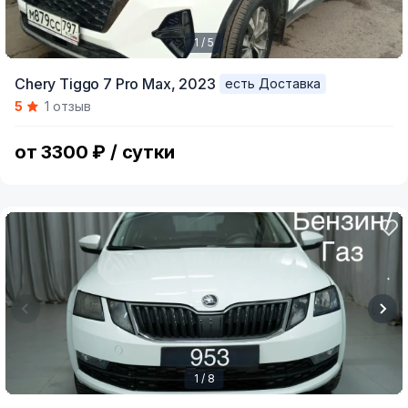
1 / 5
Item
Chery Tiggo 7 Pro Max,
2023
есть Доставка
1
5
1 отзыв
of
5
от 3300 ₽ / сутки
1 / 8
Item