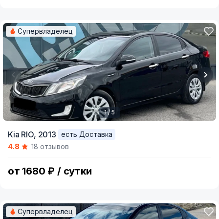
Супервладелец
1 / 5
Item
Kia RIO,
2013
есть Доставка
1
4.8
18 отзывов
of
5
от 1680 ₽ / сутки
Супервладелец