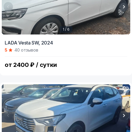
1 / 6
Item
LADA Vesta SW,
2024
1
5
40 отзывов
of
6
от 2400 ₽ / сутки