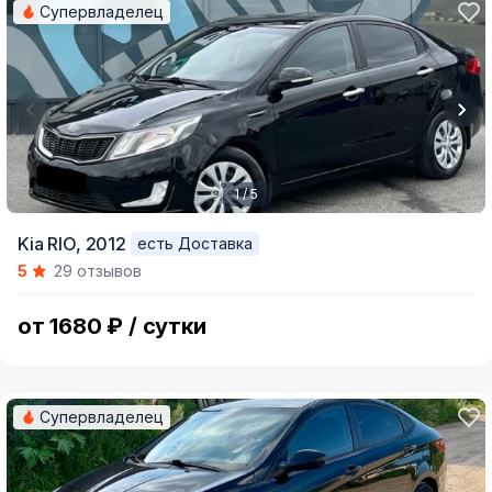
Супервладелец
1 / 5
Item
Kia RIO,
2012
есть Доставка
1
5
29 отзывов
of
5
от 1680 ₽ / сутки
Супервладелец