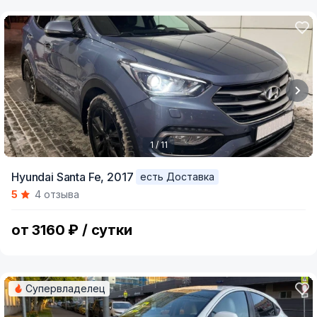
1 / 11
Item
Hyundai Santa Fe,
2017
есть Доставка
1
5
4 отзыва
of
11
от 3160 ₽ / сутки
Супервладелец