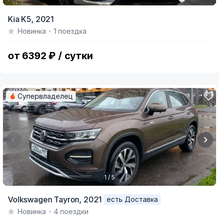
Item
Kia K5,
2021
1
Новинка
1 поездка
of
7
от 6392 ₽ / сутки
Супервладелец
1 / 5
Item
Volkswagen Tayron,
2021
есть Доставка
1
Новинка
4 поездки
of