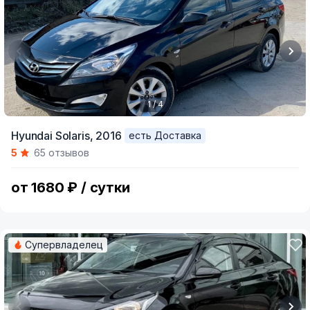
1 / 4
Item
Hyundai Solaris,
2016
есть Доставка
1
5
65 отзывов
of
4
от 1680 ₽ / сутки
Супервладелец