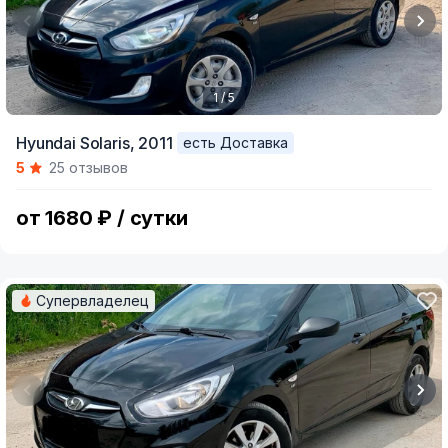
1 / 5
Item
Hyundai Solaris,
2011
есть Доставка
1
5
25 отзывов
of
5
от 1680 ₽ / сутки
Супервладелец