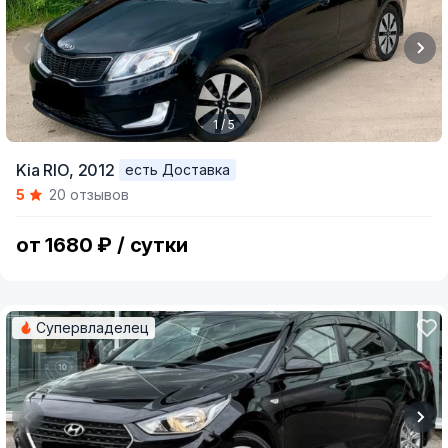
1 / 5
Item
Kia RIO,
2012
есть Доставка
1
5
20 отзывов
of
5
от 1680 ₽ / сутки
Супервладелец