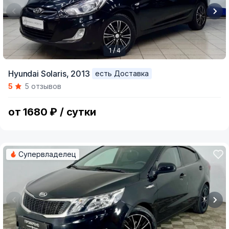
1 / 4
Item
Hyundai Solaris,
2013
есть Доставка
1
5
5 отзывов
of
4
от 1680 ₽ / сутки
Супервладелец