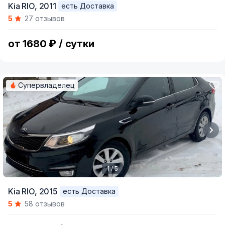
Kia RIO,
2011
есть Доставка
1
5
27 отзывов
of
5
от 1680 ₽ / сутки
Супервладелец
1 / 5
Item
Kia RIO,
2015
есть Доставка
1
5
58 отзывов
of
5