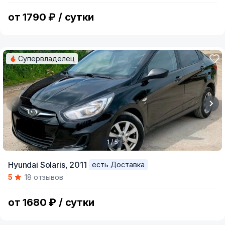
5
от 1790 ₽ / сутки
Супервладелец
1 / 5
Item
Hyundai Solaris,
2011
есть Доставка
1
5
18 отзывов
of
5
от 1680 ₽ / сутки