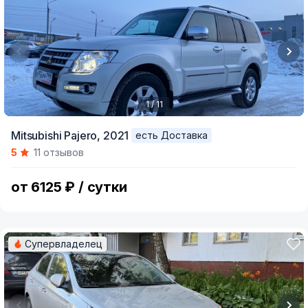
1 / 11
Item
Mitsubishi Pajero,
2021
есть Доставка
1
5
11 отзывов
of
11
от 6125 ₽ / сутки
Супервладелец