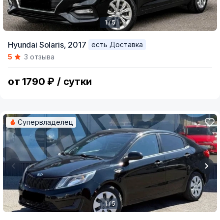
1 / 5
Item
Hyundai Solaris,
2017
есть Доставка
1
5
3 отзыва
of
5
от 1790 ₽ / сутки
Супервладелец
1 / 5
Item