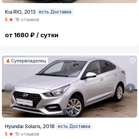
Item
Kia RIO,
2013
есть Доставка
1
5
18 отзывов
of
5
от 1680 ₽ / сутки
Супервладелец
1 / 5
Item
Hyundai Solaris,
2018
есть Доставка
1
5
10 отзывов
of