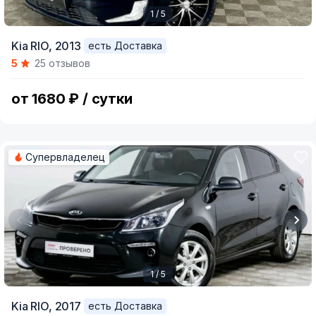
1 / 5
Item
Kia RIO,
2013
есть Доставка
1
5
25 отзывов
of
5
от 1680 ₽ / сутки
Супервладелец
1 / 5
Item
Kia RIO,
2017
есть Доставка
1