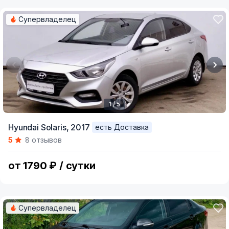
Супервладелец
1 / 5
Item
Hyundai Solaris,
2017
есть Доставка
1
5
8 отзывов
of
5
от 1790 ₽ / сутки
Супервладелец