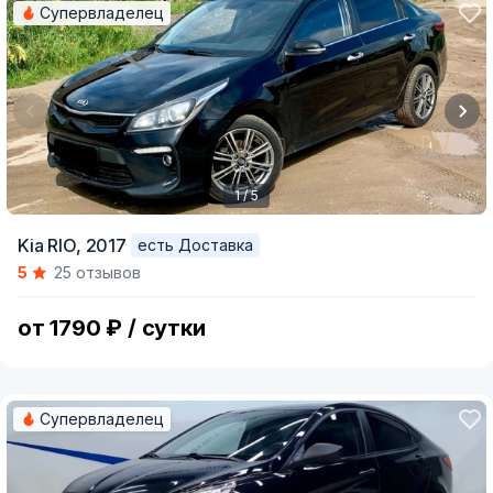
Супервладелец
1 / 5
Item
Kia RIO,
2017
есть Доставка
1
5
25 отзывов
of
5
от 1790 ₽ / сутки
Супервладелец