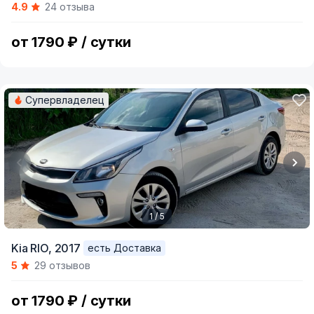
4.9
24 отзыва
of
5
от 1790 ₽ / сутки
Супервладелец
1 / 5
Item
Kia RIO,
2017
есть Доставка
1
5
29 отзывов
of
5
от 1790 ₽ / сутки