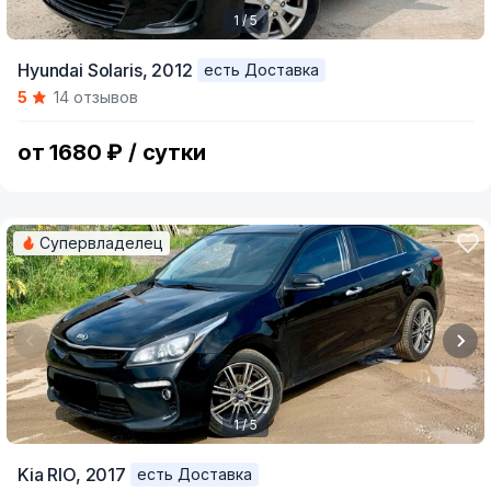
1 / 5
Item
Hyundai Solaris,
2012
есть Доставка
1
5
14 отзывов
of
5
от 1680 ₽ / сутки
Супервладелец
1 / 5
Item
Kia RIO,
2017
есть Доставка
1